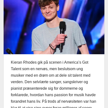
Kieran Rhodes gik på scenen i America’s Got
Talent som en nervøs, men beslutsom ung
musiker med en drøm om at dele sit talent med
verden. Den selvlærte sanger, sangskriver og
pianist præsenterede sig for dommerne og
forklarede, hvordan hans passion for musik havde
forandret hans liv. På trods af nervøsiteten var han
klar til at vise sine evner foran millioner af seere.