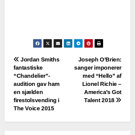
Post
Jordan Smiths
Joseph O’Brien:
fantastiske
sanger imponerer
navigation
“Chandelier”-
med “Hello” af
audition gav ham
Lionel Richie –
en sjælden
America’s Got
firestolsvending i
Talent 2018
The Voice 2015