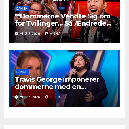
DANISH
**Dommerne Vendte Sig om
for Tvillinger… Så Ændrede
Alt Sig!
**
AUG 8, 2026
ANNA
DANISH
Travis George imponerer
dommerne med en
mindeværdig optræden
AUG 7, 2026
ELEN