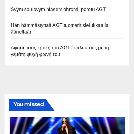
Svým soulovým hlasem ohromil porotu AGT
Hän hämmästyttää AGT tuomarit sielukkaalla
äänellään
Άφησε τους κριτές του AGT έκπληκτους με τη
γεμάτη ψυχή φωνή του
You missed