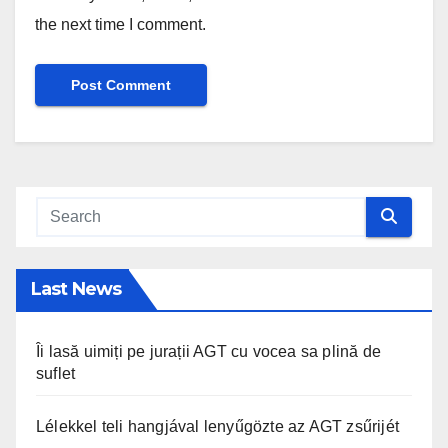
the next time I comment.
Last News
Îi lasă uimiți pe jurații AGT cu vocea sa plină de
suflet
Lélekkel teli hangjával lenyűgözte az AGT zsűrijét