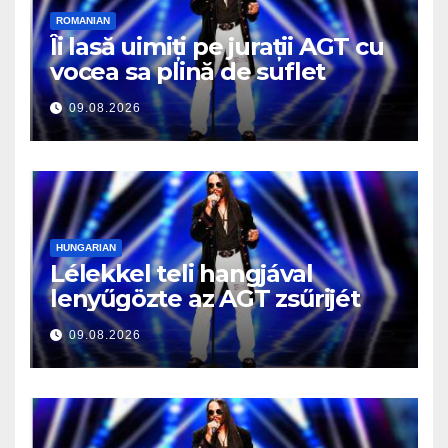
ROMANIAN
Îi lasă uimiți pe jurații AGT cu
vocea sa plină de suflet
09.08.2026
HUNGARIAN
Lélekkel teli hangjával
lenyűgözte az AGT zsűrijét
09.08.2026