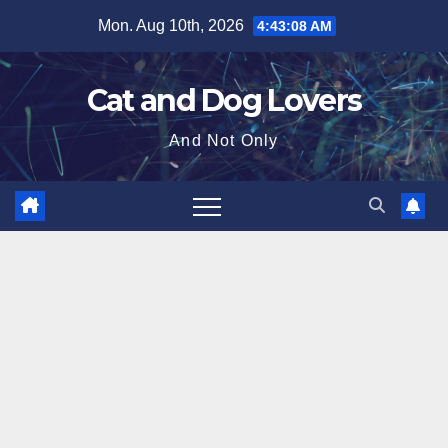
Skip
Mon. Aug 10th, 2026
4:43:09 AM
to
content
Cat and Dog Lovers
And Not Only