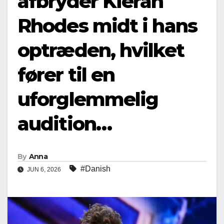
afbryder Kieran
Rhodes midt i hans
optræden, hvilket
fører til en
uforglemmelig
audition…
By
Anna
#Danish
JUN 6, 2026