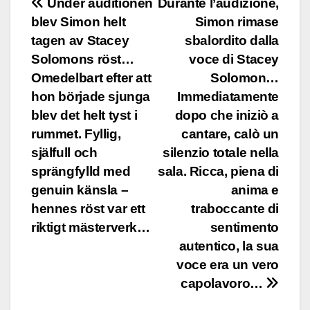
Post
Under auditionen
Durante l’audizione,
blev Simon helt
Simon rimase
navigation
tagen av Stacey
sbalordito dalla
Solomons röst…
voce di Stacey
Omedelbart efter att
Solomon…
hon började sjunga
Immediatamente
blev det helt tyst i
dopo che iniziò a
rummet. Fyllig,
cantare, calò un
själfull och
silenzio totale nella
sprängfylld med
sala. Ricca, piena di
genuin känsla –
anima e
hennes röst var ett
traboccante di
riktigt mästerverk…
sentimento
autentico, la sua
voce era un vero
capolavoro…