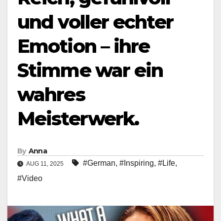
und voller echter
Emotion – ihre
Stimme war ein
wahres
Meisterwerk.
By
Anna
#German
,
#Inspiring
,
#Life
,
AUG 11, 2025
#Video