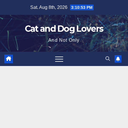
Skip
Sat. Aug 8th, 2026
3:10:54 PM
to
content
Cat and Dog Lovers
And Not Only