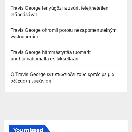
Travis George lenyűgözi a zsűrit felejthetetlen
előadásával
Travis George ohromil porotu nezapomenutelným
vystoupením
Travis George hämmästyttää tuomarit
unohtumattomalla esityksellään
Ο Travis George εντυπωσιάζει τους κριτές με μια
αξέχαστη εμφάνιση
You missed