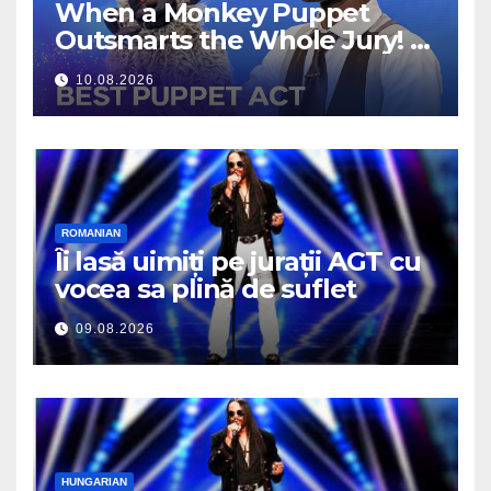
When a Monkey Puppet
Outsmarts the Whole Jury!
10.08.2026
ROMANIAN
Îi lasă uimiți pe jurații AGT cu
vocea sa plină de suflet
09.08.2026
HUNGARIAN