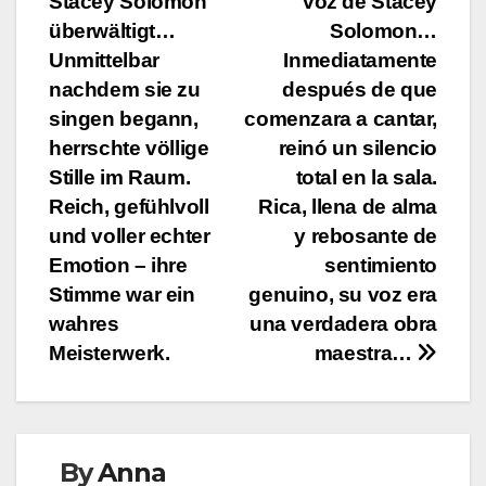
Stacey Solomon
voz de Stacey
überwältigt…
Solomon…
Unmittelbar
Inmediatamente
nachdem sie zu
después de que
singen begann,
comenzara a cantar,
herrschte völlige
reinó un silencio
Stille im Raum.
total en la sala.
Reich, gefühlvoll
Rica, llena de alma
und voller echter
y rebosante de
Emotion – ihre
sentimiento
Stimme war ein
genuino, su voz era
wahres
una verdadera obra
Meisterwerk.
maestra…
By
Anna