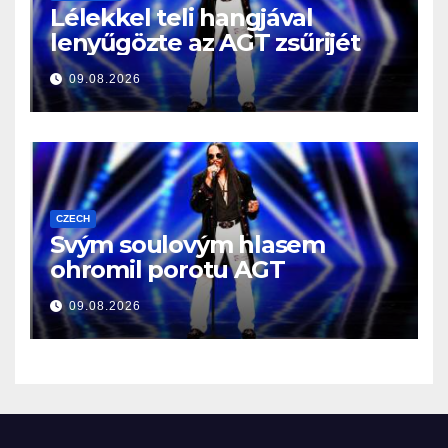
Lélekkel teli hangjával
lenyűgözte az AGT zsűrijét
09.08.2026
CZECH
Svým soulovým hlasem
ohromil porotu AGT
09.08.2026