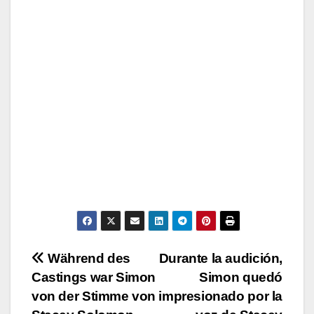
Post
Während des
Durante la audición,
Castings war Simon
Simon quedó
navigation
von der Stimme von
impresionado por la