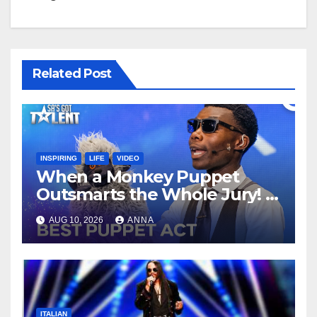
Related Post
INSPIRING
LIFE
VIDEO
When a Monkey Puppet
Outsmarts the Whole Jury!
AUG 10, 2026
ANNA
ITALIAN