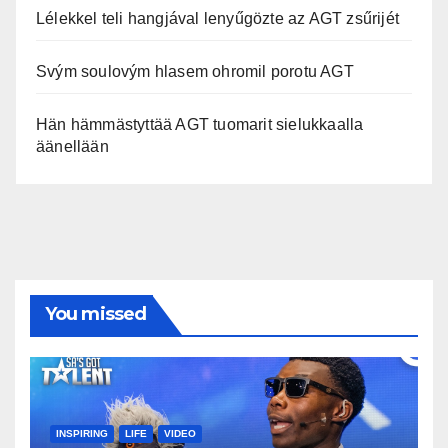
Lélekkel teli hangjával lenyűgözte az AGT zsűrijét
Svým soulovým hlasem ohromil porotu AGT
Hän hämmästyttää AGT tuomarit sielukkaalla
äänellään
You missed
INSPIRING
LIFE
VIDEO