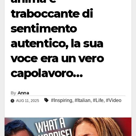
traboccante di
sentimento
autentico, la sua
voce era un vero
capolavoro…
By
Anna
#Inspiring
,
#Italian
,
#Life
,
#Video
AUG 11, 2025