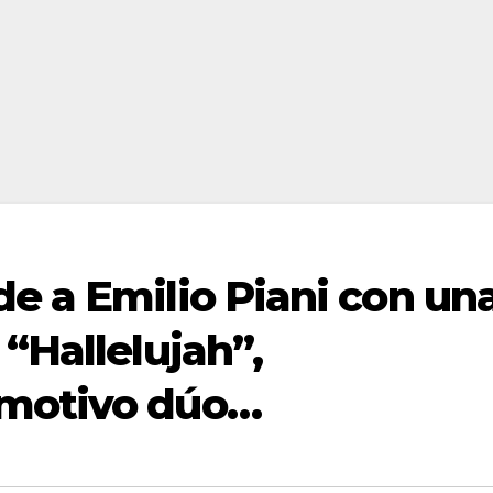
e a Emilio Piani con un
 “Hallelujah”,
emotivo dúo…