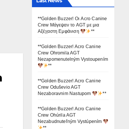
Last News
**Golden Buzzer! Οι Acro Canine
Crew Μάγεψαν το AGT με μια
Αξέχαστη Εμφάνιση
**
**Golden Buzzer! Acro Canine
Crew Ohromila AGT
Nezapomenutelným Vystoupením
**
a
**Golden Buzzer! Acro Canine
Crew Oduševio AGT
Nezaboravnim Nastupom
**
**Golden Buzzer! Acro Canine
Crew Ohúrila AGT
Nezabudnuteľným Vystúpením
**