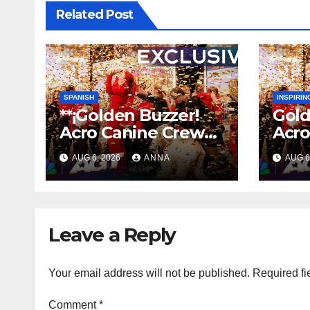
Related Post
SPANISH
INSPIRIN
**¡Golden Buzzer!
Gold
Acro Canine Crew
Acro
Sorprende a AGT
Stun
AUG 6, 2026
ANNA
AUG 6
con una Actuación
Unfo
Inolvidable
**
Per
Leave a Reply
Your email address will not be published.
Required fi
Comment
*