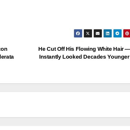
con
He Cut Off His Flowing White Hair 
derata
Instantly Looked Decades Young