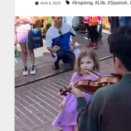
#Inspiring
,
#Life
,
#Spanish
,
AUG 8, 2025