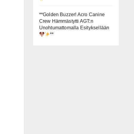
**Golden Buzzer! Acro Canine
Crew Hämmästytti AGT:n
Unohtumattomalla Esityksellään
**