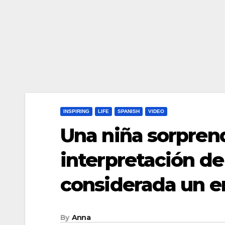
INSPIRING
LIFE
SPANISH
VIDEO
Una niña sorprend
interpretación de
considerada un 
By
Anna