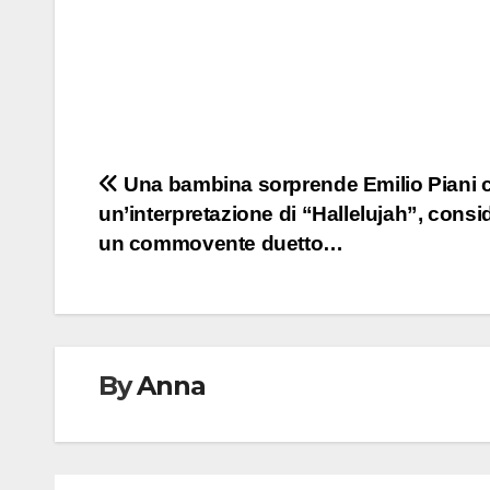
Post
Una bambina sorprende Emilio Piani 
un’interpretazione di “Hallelujah”, consi
navigation
un commovente duetto…
By
Anna