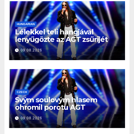
HUNGARIAN
Lélekkel teli hangjával
lenyűgözte az AGT zsűrijét
09.08.2026
CZECH
Svým soulovým hlasem
ohromil porotu AGT
09.08.2026