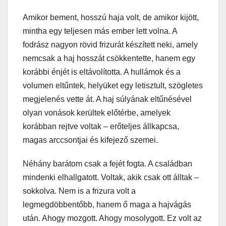
Amikor bement, hosszú haja volt, de amikor kijött,
mintha egy teljesen más ember lett volna. A
fodrász nagyon rövid frizurát készített neki, amely
nemcsak a haj hosszát csökkentette, hanem egy
korábbi énjét is eltávolította. A hullámok és a
volumen eltűntek, helyüket egy letisztult, szögletes
megjelenés vette át. A haj súlyának eltűnésével
olyan vonások kerültek előtérbe, amelyek
korábban rejtve voltak – erőteljes állkapcsa,
magas arccsontjai és kifejező szemei.
Néhány barátom csak a fejét fogta. A családban
mindenki elhallgatott. Voltak, akik csak ott álltak –
sokkolva. Nem is a frizura volt a
legmegdöbbentőbb, hanem ő maga a hajvágás
után. Ahogy mozgott. Ahogy mosolygott. Ez volt az