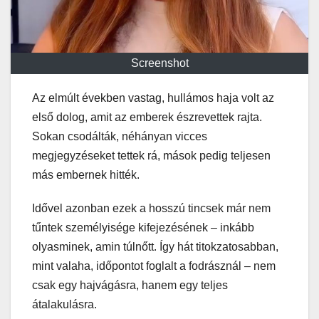
Screenshot
Az elmúlt években vastag, hullámos haja volt az
első dolog, amit az emberek észrevettek rajta.
Sokan csodálták, néhányan vicces
megjegyzéseket tettek rá, mások pedig teljesen
más embernek hitték.
Idővel azonban ezek a hosszú tincsek már nem
tűntek személyisége kifejezésének – inkább
olyasminek, amin túlnőtt. Így hát titokzatosabban,
mint valaha, időpontot foglalt a fodrásznál – nem
csak egy hajvágásra, hanem egy teljes
átalakulásra.