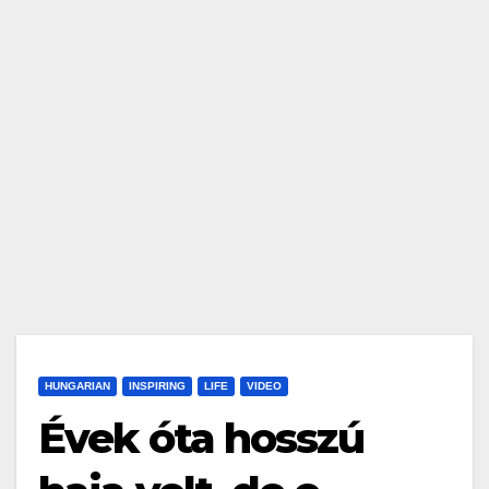
HUNGARIAN
INSPIRING
LIFE
VIDEO
Évek óta hosszú