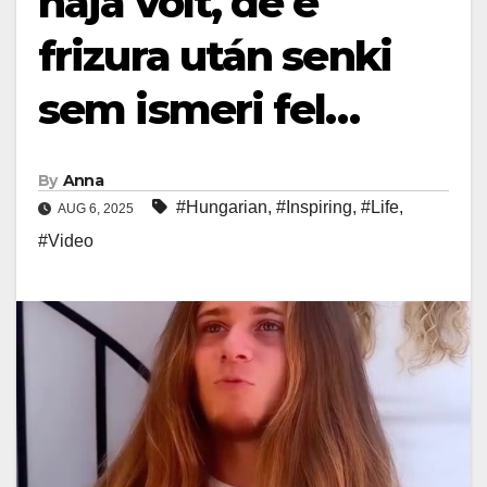
haja volt, de e
frizura után senki
sem ismeri fel…
By
Anna
#Hungarian
,
#Inspiring
,
#Life
,
AUG 6, 2025
#Video