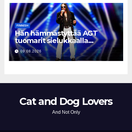
FINNISH
Hän hämmästyttää AGT
tuomarit sielukkaalla
äänellään
09.08.2026
Cat and Dog Lovers
And Not Only