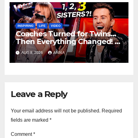
INSPIRING
LIFE
VIDEO
Coaches Turned for Twins…
Then Everything Changed!
AUG 8, 2026
ANNA
Leave a Reply
Your email address will not be published.
Required
fields are marked
*
Comment
*