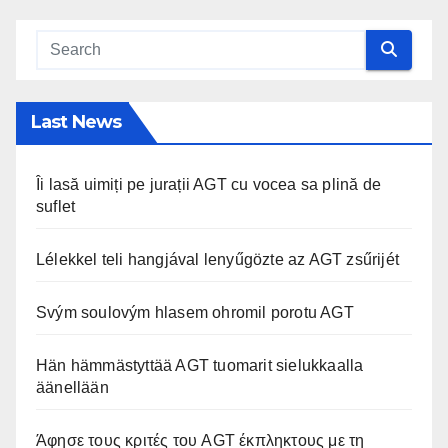
Last News
Îi lasă uimiți pe jurații AGT cu vocea sa plină de
suflet
Lélekkel teli hangjával lenyűgözte az AGT zsűrijét
Svým soulovým hlasem ohromil porotu AGT
Hän hämmästyttää AGT tuomarit sielukkaalla
äänellään
Άφησε τους κριτές του AGT έκπληκτους με τη