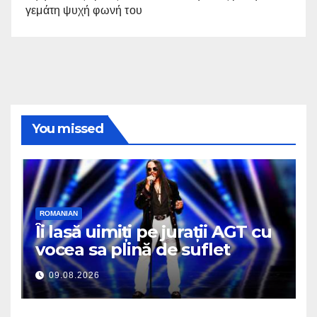
γεμάτη ψυχή φωνή του
You missed
ROMANIAN
Îi lasă uimiți pe jurații AGT cu
vocea sa plină de suflet
09.08.2026