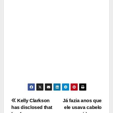
Post
Kelly Clarkson
Já fazia anos que
has disclosed that
ele usava cabelo
navigation