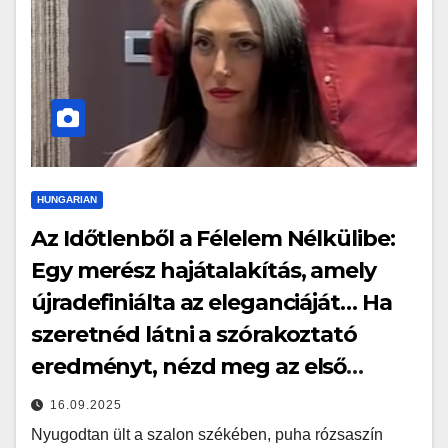
HUNGARIAN
Az Időtlenből a Félelem Nélkülibe:
Egy merész hajátalakítás, amely
újradefiniálta az eleganciáját… Ha
szeretnéd látni a szórakoztató
eredményt, nézd meg az első
kommentet…
16.09.2025
Nyugodtan ült a szalon székében, puha rózsaszín