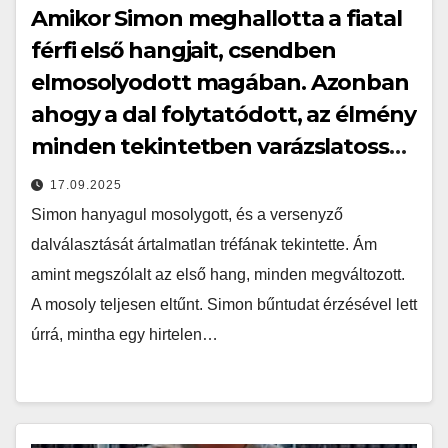
Amikor Simon meghallotta a fiatal
férfi első hangjait, csendben
elmosolyodott magában. Azonban
ahogy a dal folytatódott, az élmény
minden tekintetben varázslatossá
vált, és mindenkit ámulatba ejtett
17.09.2025
és megdöbbentett a teremben…
Simon hanyagul mosolygott, és a versenyző
dalválasztását ártalmatlan tréfának tekintette. Ám
amint megszólalt az első hang, minden megváltozott.
A mosoly teljesen eltűnt. Simon bűntudat érzésével lett
úrrá, mintha egy hirtelen…