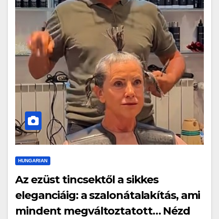
HUNGARIAN
Az ezüst tincsektől a sikkes
eleganciáig: a szalonátalakítás, ami
mindent megváltoztatott… Nézd