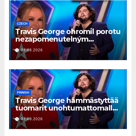
CZECH
Travis George ohromil porotu
nezapomenutelným
vystoupením
07.08.2026
FINNISH
Travis George hämmästyttää
tuomarit unohtumattomalla
esityksellään
07.08.2026