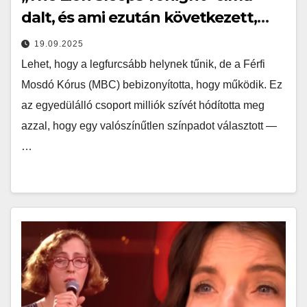
dalt, és ami ezután következett,
sokkal több volt, mint egy egyszerű
19.09.2025
rögtönzött dallam. A hibátlan,
Lehet, hogy a legfurcsább helynek tűnik, de a Férfi
réteges harmóniák váratlan
Mosdó Kórus (MBC) bebizonyította, hogy működik. Ez
koncertteremmé változtatták a
az egyedülálló csoport milliók szívét hódította meg
mosdót… Nézd meg a
azzal, hogy egy valószínűtlen színpadot választott —
hozzászólásokban a videót…
…