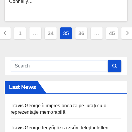
Connelly…
Posts
1
…
34
35
36
…
45
pagination
Last News
Travis George îi impresionează pe jurați cu o
reprezentație memorabilă
Travis George lenyűgözi a zsűrit felejthetetlen