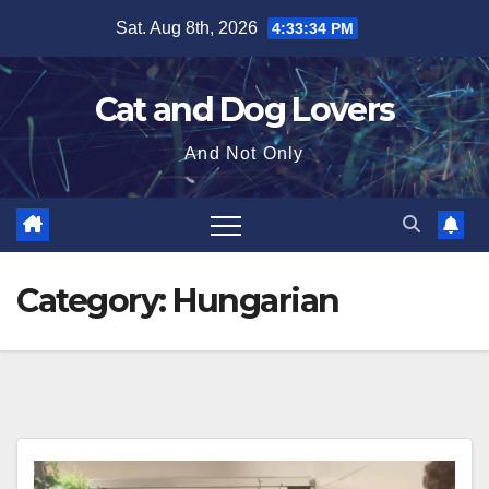
Skip
Sat. Aug 8th, 2026
4:33:36 PM
to
content
Cat and Dog Lovers
And Not Only
Category:
Hungarian