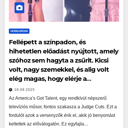
HUNGARIAN
Fellépett a színpadon, és
hihetetlen előadást nyújtott, amely
szóhoz sem hagyta a zsűrit. Kicsi
volt, nagy szemekkel, és alig volt
elég magas, hogy elérje a
mikrofont…
18.09.2025
Az America’s Got Talent, egy rendkívül népszerű
televíziós műsor, fontos szakasza a Judge Cuts. Ezt a
fordulót azok a versenyzők érik el, akik jó benyomást
keltettek az előválogatón. Ez egyfajta…