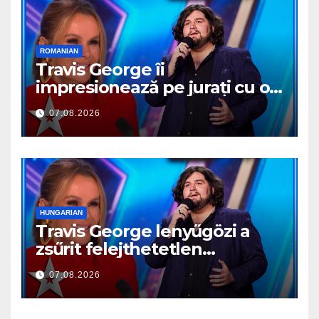
ROMANIAN
Travis George îi
impresionează pe jurați cu o
reprezentație memorabilă
07.08.2026
HUNGARIAN
Travis George lenyűgözi a
zsűrit felejthetetlen
előadásával
07.08.2026