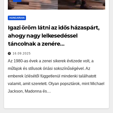
HUNGARIAN
Igazi öröm látni az idős házaspárt,
ahogy nagy lelkesedéssel
táncolnak a zenére…
16.09.2025
Az 1980-as évek a zenei sikerek évtizede volt, a
műfajok és stílusok óriási sokszínűségével. Az
emberek ízlésétől függetlenül mindenki találhatott
valamit, amit szeretett. Olyan popsztárok, mint Michael
Jackson, Madonna és…