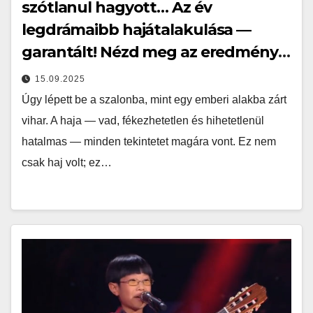
szótlanul hagyott… Az év
legdrámaibb hajátalakulása —
garantált! Nézd meg az eredményt
a hozzászólásokban…
15.09.2025
Úgy lépett be a szalonba, mint egy emberi alakba zárt
vihar. A haja — vad, fékezhetetlen és hihetetlenül
hatalmas — minden tekintetet magára vont. Ez nem
csak haj volt; ez…