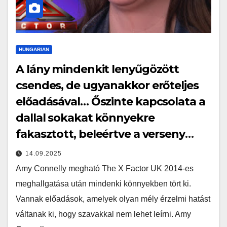
HUNGARIAN
A lány mindenkit lenyűgözött
csendes, de ugyanakkor erőteljes
előadásával… Őszinte kapcsolata a
dallal sokakat könnyekre
fakasztott, beleértve a verseny
bíráit is…
14.09.2025
Amy Connelly megható The X Factor UK 2014-es
meghallgatása után mindenki könnyekben tört ki.
Vannak előadások, amelyek olyan mély érzelmi hatást
váltanak ki, hogy szavakkal nem lehet leírni. Amy