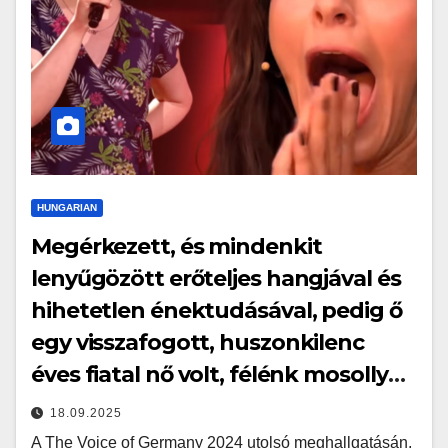
HUNGARIAN
Megérkezett, és mindenkit
lenyűgözött erőteljes hangjával és
hihetetlen énektudásával, pedig ő
egy visszafogott, huszonkilenc
éves fiatal nő volt, félénk mosollyal
és gyengéd fellépéssel…
18.09.2025
A The Voice of Germany 2024 utolsó meghallgatásán,