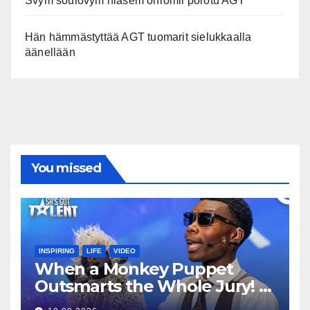
Svým soulovým hlasem ohromil porotu AGT
Hän hämmästyttää AGT tuomarit sielukkaalla
äänellään
You missed
INSPIRING
LIFE
VIDEO
When a Monkey Puppet
Outsmarts the Whole Jury!