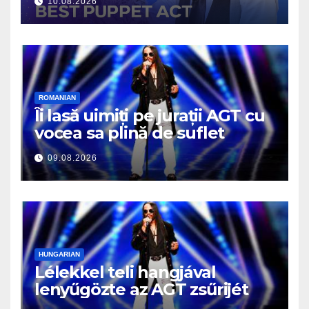
10.08.2026
ROMANIAN
Îi lasă uimiți pe jurații AGT cu
vocea sa plină de suflet
09.08.2026
HUNGARIAN
Lélekkel teli hangjával
lenyűgözte az AGT zsűrijét