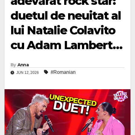
adevărat rock star:
duetul de neuitat al
lui Natalie Colavito
cu Adam Lambert…
By
Anna
#Romanian
JUN 12, 2026