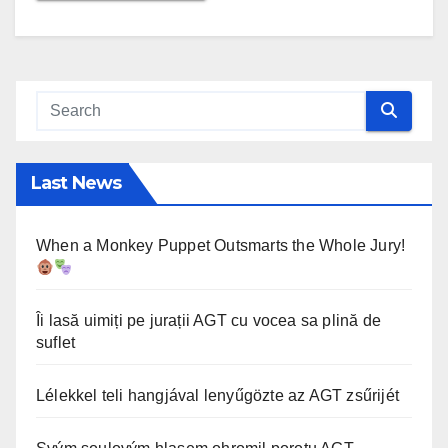
Last News
When a Monkey Puppet Outsmarts the Whole Jury!
Îi lasă uimiți pe jurații AGT cu vocea sa plină de
suflet
Lélekkel teli hangjával lenyűgözte az AGT zsűrijét