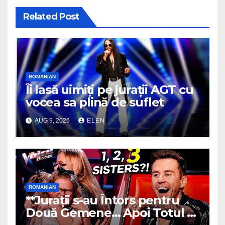
Related Post
ROMANIAN
Îi lasă uimiți pe jurații AGT cu
vocea sa plină de suflet
AUG 9, 2026
ELEN
ROMANIAN
**Jurații s-au Întors pentru
Două Gemene… Apoi Totul s-