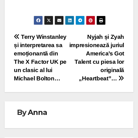
Post
Terry Winstanley
Nyjah și Zyah
și interpretarea sa
impresionează juriul
navigation
emoționantă din
America’s Got
The X Factor UK pe
Talent cu piesa lor
un clasic al lui
originală
Michael Bolton…
„Heartbeat”…
By
Anna