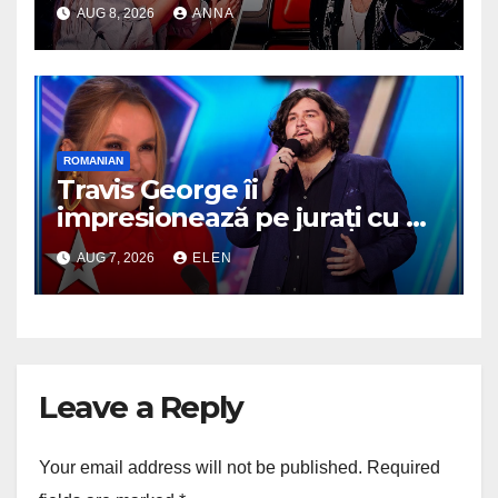
a Schimbat!
**
AUG 8, 2026
ANNA
ROMANIAN
Travis George îi
impresionează pe jurați cu o
reprezentație memorabilă
AUG 7, 2026
ELEN
Leave a Reply
Your email address will not be published.
Required