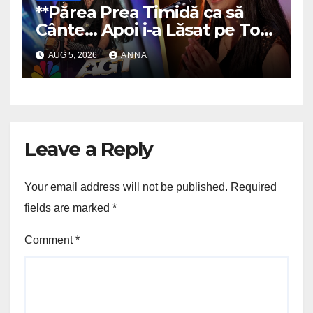
**Părea Prea Timidă ca să
Cânte… Apoi i-a Lăsat pe Toți
Fără Cuvinte!
**
AUG 5, 2026
ANNA
Leave a Reply
Your email address will not be published.
Required
fields are marked
*
Comment
*