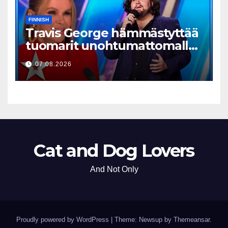
FINNISH
Travis George hämmästyttää
tuomarit unohtumattomalla
esityksellään
07.08.2026
Cat and Dog Lovers
And Not Only
Proudly powered by WordPress
|
Theme: Newsup by
Themeansar
.