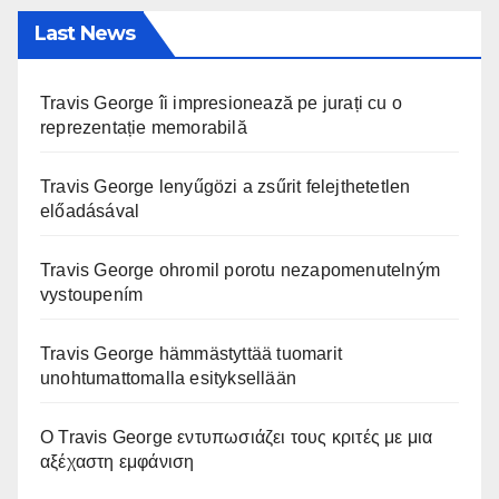
Last News
Travis George îi impresionează pe jurați cu o
reprezentație memorabilă
Travis George lenyűgözi a zsűrit felejthetetlen
előadásával
Travis George ohromil porotu nezapomenutelným
vystoupením
Travis George hämmästyttää tuomarit
unohtumattomalla esityksellään
Ο Travis George εντυπωσιάζει τους κριτές με μια
αξέχαστη εμφάνιση