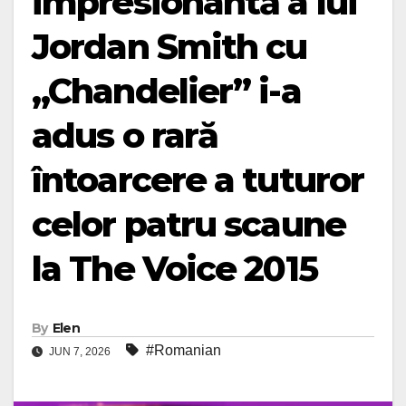
impresionantă a lui
Jordan Smith cu
„Chandelier” i-a
adus o rară
întoarcere a tuturor
celor patru scaune
la The Voice 2015
By
Elen
#Romanian
JUN 7, 2026