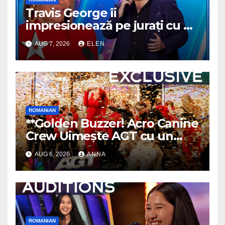
Travis George îi
impresionează pe jurați cu o
reprezentație memorabilă
AUG 7, 2026
ELEN
ROMANIAN
**Golden Buzzer! Acro Canine
Crew Uimește AGT cu un
Moment de Neuitat
**
AUG 6, 2026
ANNA
ROMANIAN