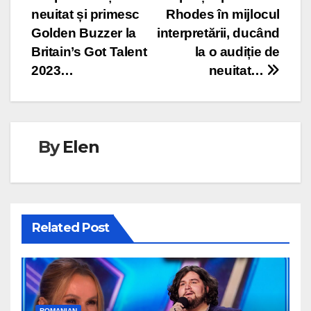
navigation
neuitat și primesc
Rhodes în mijlocul
Golden Buzzer la
interpretării, ducând
Britain’s Got Talent
la o audiție de
2023…
neuitat…
By
Elen
Related Post
ROMANIAN