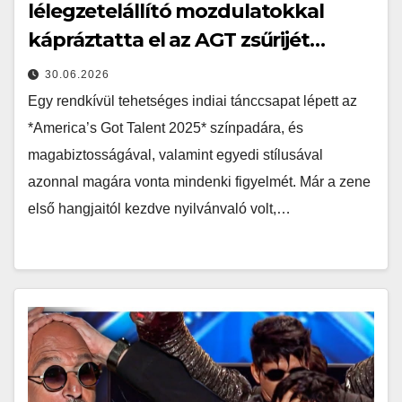
lélegzetelállító mozdulatokkal
kápráztatta el az AGT zsűrijét…
30.06.2026
Egy rendkívül tehetséges indiai tánccsapat lépett az
*America’s Got Talent 2025* színpadára, és
magabiztosságával, valamint egyedi stílusával
azonnal magára vonta mindenki figyelmét. Már a zene
első hangjaitól kezdve nyilvánvaló volt,…