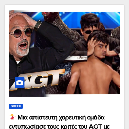
GREEK
Μια απίστευτη χορευτική ομάδα
εντυπωσίασε τους κριτές του AGT με