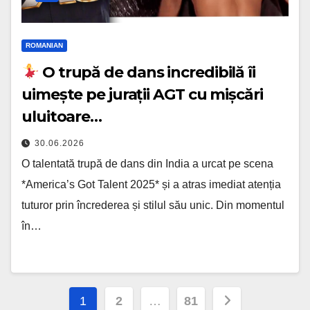
ROMANIAN
O trupă de dans incredibilă îi
uimește pe jurații AGT cu mișcări
uluitoare…
30.06.2026
O talentată trupă de dans din India a urcat pe scena
*America’s Got Talent 2025* și a atras imediat atenția
tuturor prin încrederea și stilul său unic. Din momentul
în…
Posts
1
2
…
81