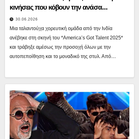
κινήσεις που κόβουν την ανάσα…
30.06.2026
Μια ταλαντούχα χορευτική ομάδα από την Ινδία
ανέβηκε στη σκηνή του *America’s Got Talent 2025*
και τράβηξε αμέσως την προσοχή όλων με την
αυτοπεποίθηση και το μοναδικό της στυλ. Από…