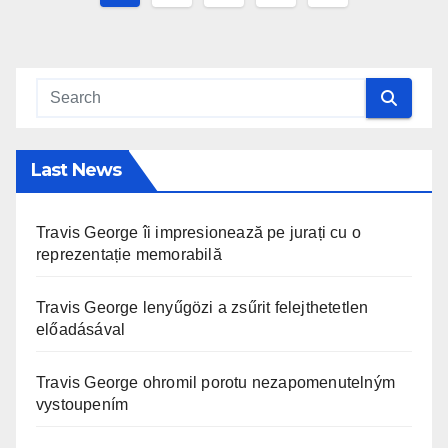
pagination
Last News
Travis George îi impresionează pe jurați cu o
reprezentație memorabilă
Travis George lenyűgözi a zsűrit felejthetetlen
előadásával
Travis George ohromil porotu nezapomenutelným
vystoupením