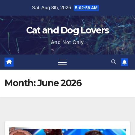
Skip
Sat. Aug 8th, 2026
5:03:00 AM
to
content
Cat and Dog Lovers
And Not Only
Month:
June 2026