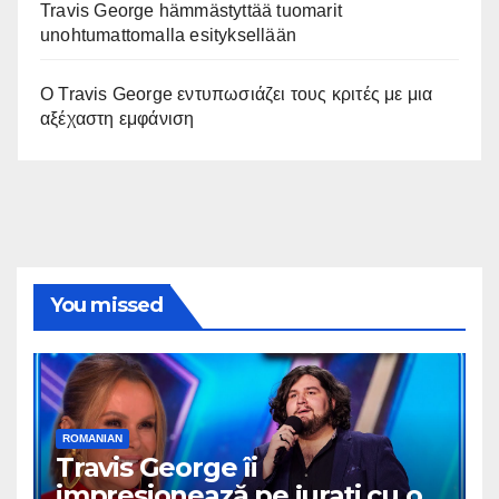
Travis George hämmästyttää tuomarit
unohtumattomalla esityksellään
Ο Travis George εντυπωσιάζει τους κριτές με μια
αξέχαστη εμφάνιση
You missed
ROMANIAN
Travis George îi
impresionează pe jurați cu o