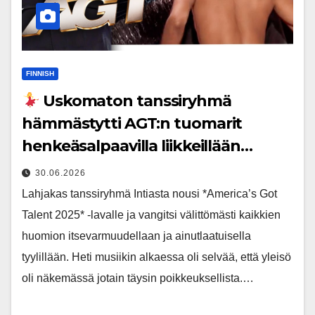
FINNISH
Uskomaton tanssiryhmä
hämmästytti AGT:n tuomarit
henkeäsalpaavilla liikkeillään…
30.06.2026
Lahjakas tanssiryhmä Intiasta nousi *America’s Got
Talent 2025* -lavalle ja vangitsi välittömästi kaikkien
huomion itsevarmuudellaan ja ainutlaatuisella
tyylillään. Heti musiikin alkaessa oli selvää, että yleisö
oli näkemässä jotain täysin poikkeuksellista.…