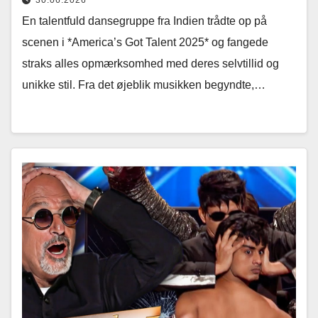
30.06.2026
En talentfuld dansegruppe fra Indien trådte op på
scenen i *America’s Got Talent 2025* og fangede
straks alles opmærksomhed med deres selvtillid og
unikke stil. Fra det øjeblik musikken begyndte,…