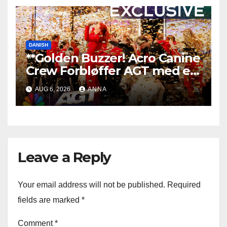
DANISH
**Golden Buzzer! Acro Canine
Crew Forbløffer AGT med en
Uforglemmelig Optræden
AUG 6, 2026
ANNA
**
Leave a Reply
Your email address will not be published.
Required
fields are marked
*
Comment
*