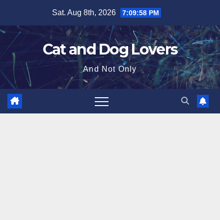
Skip
Sat. Aug 8th, 2026
7:09:59 PM
to
content
Cat and Dog Lovers
And Not Only