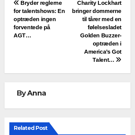
Post
Bryder reglerne
Charity Lockhart
for talentshows: En
bringer dommerne
navigation
optræden ingen
til tårer med en
forventede på
følelsesladet
AGT…
Golden Buzzer-
optræden i
America’s Got
Talent…
By
Anna
Related Post