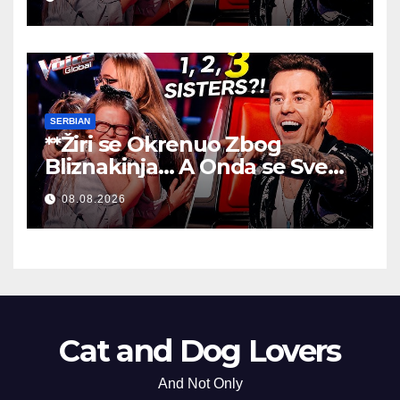
SERBIAN
**Žiri se Okrenuo Zbog
Bliznakinja… A Onda se Sve
Promenilo!
**
08.08.2026
Cat and Dog Lovers
And Not Only