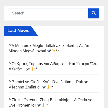
Last News
**A Mentorok Megfordultak az Ikrekért… Aztán
Minden Megváltozott!
**
**Οι Κριτές Γύρισαν για Δίδυμες… Και Ύστερα Όλα
Άλλαξαν!
**
**Porotci se Otočili Kvůli Dvojčatům… Pak se
Všechno Změnilo!
**
**Žiri se Okrenuo Zbog Bliznakinja… A Onda se
Sve Promenilo!
**