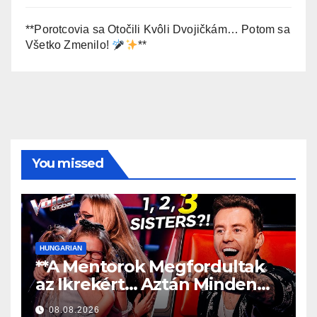
**Porotcovia sa Otočili Kvôli Dvojičkám… Potom sa
Všetko Zmenilo!
**
You missed
HUNGARIAN
**A Mentorok Megfordultak
az Ikrekért… Aztán Minden
Megváltozott!
**
08.08.2026