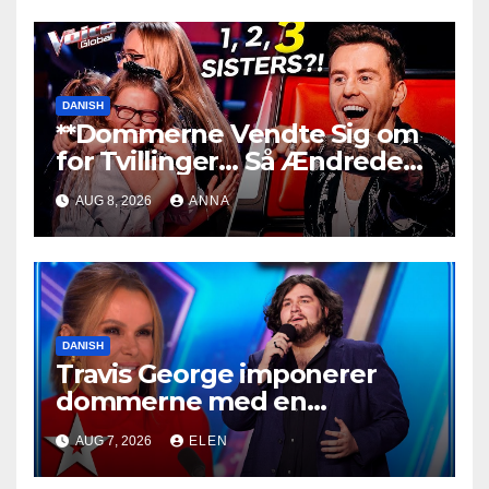
DANISH
**Dommerne Vendte Sig om
for Tvillinger… Så Ændrede
Alt Sig!
**
AUG 8, 2026
ANNA
DANISH
Travis George imponerer
dommerne med en
mindeværdig optræden
AUG 7, 2026
ELEN