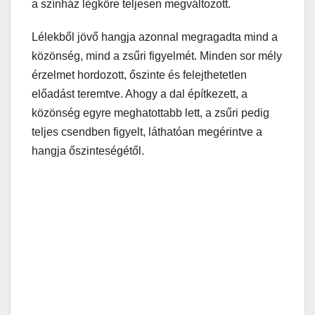
a színház légköre teljesen megváltozott.
Lélekből jövő hangja azonnal megragadta mind a
közönség, mind a zsűri figyelmét. Minden sor mély
érzelmet hordozott, őszinte és felejthetetlen
előadást teremtve. Ahogy a dal építkezett, a
közönség egyre meghatottabb lett, a zsűri pedig
teljes csendben figyelt, láthatóan megérintve a
hangja őszinteségétől.