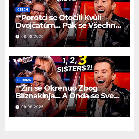
CZECH
**Porotci se Otočili Kvůli
Dvojčatům… Pak se Všechno
Změnilo!
**
08.08.2026
SERBIAN
**Žiri se Okrenuo Zbog
Bliznakinja… A Onda se Sve
Promenilo!
**
08.08.2026