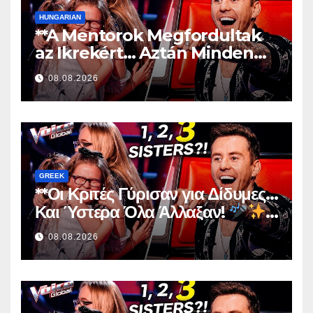
HUNGARIAN
**A Mentorok Megfordultak
az Ikrekért… Aztán Minden
Megváltozott!
**
08.08.2026
GREEK
**Οι Κριτές Γύρισαν για Δίδυμες…
Και Ύστερα Όλα Άλλαξαν!
**
08.08.2026