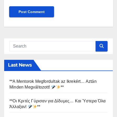
Last News
**A Mentorok Megfordultak az Ikrekért… Aztán
Minden Megváltozott!
**
**Οι Κριτές Γύρισαν για Δίδυμες… Και Ύστερα Όλα
Άλλαξαν!
**