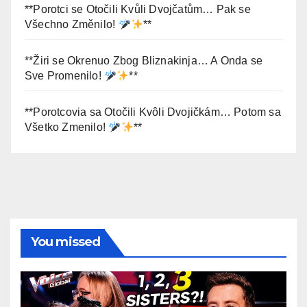
**Porotci se Otočili Kvůli Dvojčatům… Pak se
Všechno Změnilo!
**
**Žiri se Okrenuo Zbog Bliznakinja… A Onda se
Sve Promenilo!
**
**Porotcovia sa Otočili Kvôli Dvojičkám… Potom sa
Všetko Zmenilo!
**
You missed