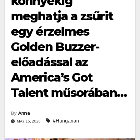
könnyekig
meghatja a zsűrit
egy érzelmes
Golden Buzzer-
előadással az
America’s Got
Talent műsorában…
By
Anna
#Hungarian
MAY 15, 2026