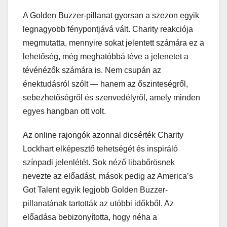
A Golden Buzzer-pillanat gyorsan a szezon egyik
legnagyobb fénypontjává vált. Charity reakciója
megmutatta, mennyire sokat jelentett számára ez a
lehetőség, még meghatóbbá téve a jelenetet a
tévénézők számára is. Nem csupán az
énektudásról szólt — hanem az őszinteségről,
sebezhetőségről és szenvedélyről, amely minden
egyes hangban ott volt.
Az online rajongók azonnal dicsérték Charity
Lockhart elképesztő tehetségét és inspiráló
színpadi jelenlétét. Sok néző libabőrösnek
nevezte az előadást, mások pedig az America’s
Got Talent egyik legjobb Golden Buzzer-
pillanatának tartották az utóbbi időkből. Az
előadása bebizonyította, hogy néha a