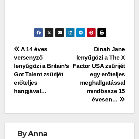
Post
A 14 éves
Dinah Jane
versenyző
lenyűgözi a The X
navigation
lenyűgözi a Britain’s
Factor USA zsűrijét
Got Talent zsűrijét
egy erőteljes
erőteljes
meghallgatással
hangjával…
mindössze 15
évesen…
By
Anna