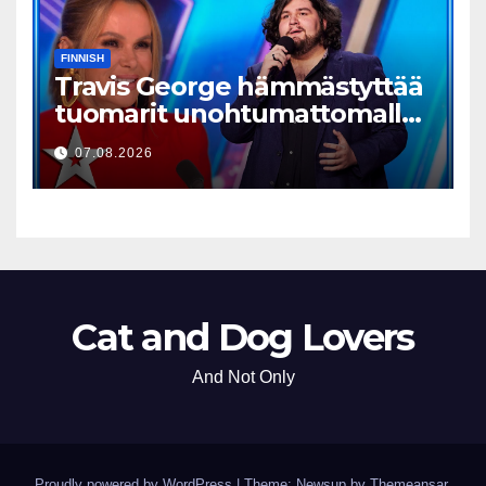
FINNISH
Travis George hämmästyttää
tuomarit unohtumattomalla
esityksellään
07.08.2026
Cat and Dog Lovers
And Not Only
Proudly powered by WordPress
|
Theme: Newsup by
Themeansar
.