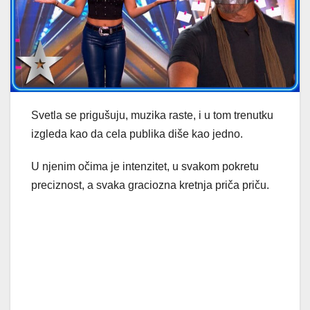
Svetla se prigušuju, muzika raste, i u tom trenutku
izgleda kao da cela publika diše kao jedno.
U njenim očima je intenzitet, u svakom pokretu
preciznost, a svaka graciozna kretnja priča priču.