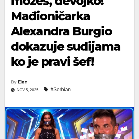
možeš, devojko!
Mađioničarka
Alexandra Burgio
dokazuje sudijama
ko je pravi šef!
By
Elen
#Serbian
NOV 5, 2025