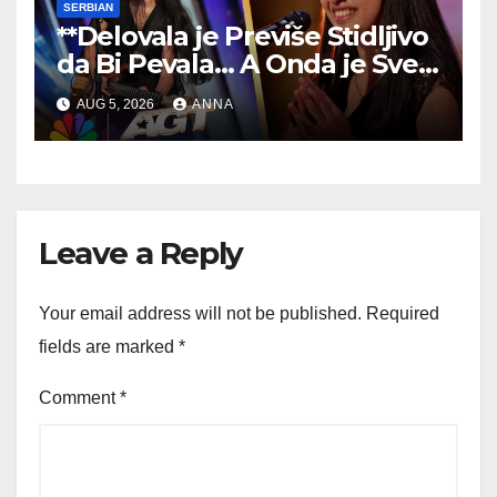
SERBIAN
**Delovala je Previše Stidljivo
da Bi Pevala… A Onda je Sve
Ostavila Bez Reči!
**
AUG 5, 2026
ANNA
Leave a Reply
Your email address will not be published.
Required
fields are marked
*
Comment
*