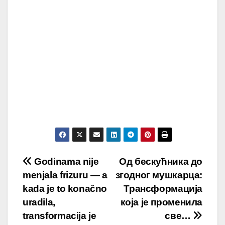
Post
Godinama nije
Од бескућника до
menjala frizuru — a
згодног мушкарца:
navigation
kada je to konačno
Трансформација
uradila,
која је променила
transformacija je
све…