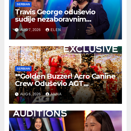
SERBIAN
Travis George oduševio
sudije nezaboravnim
nastupom
AUG 7, 2026
ELEN
SERBIAN
**Golden Buzzer! Acro Canine
Crew Oduševio AGT
Nezaboravnim Nastupom
AUG 6, 2026
ANNA
**