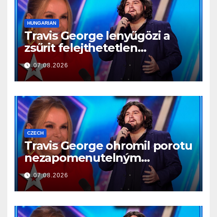
HUNGARIAN
Travis George lenyűgözi a
zsűrit felejthetetlen
előadásával
07.08.2026
CZECH
Travis George ohromil porotu
nezapomenutelným
vystoupením
07.08.2026