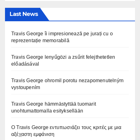
Last News
Travis George îi impresionează pe jurați cu o
reprezentație memorabilă
Travis George lenyűgözi a zsűrit felejthetetlen
előadásával
Travis George ohromil porotu nezapomenutelným
vystoupením
Travis George hämmästyttää tuomarit
unohtumattomalla esityksellään
Ο Travis George εντυπωσιάζει τους κριτές με μια
αξέχαστη εμφάνιση