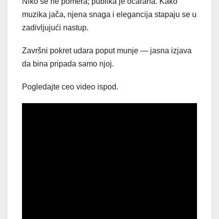
Niko se ne pomera; publika je očarana. Kako
muzika jača, njena snaga i elegancija stapaju se u
zadivljujući nastup.
Završni pokret udara poput munje — jasna izjava
da bina pripada samo njoj.
Pogledajte ceo video ispod.