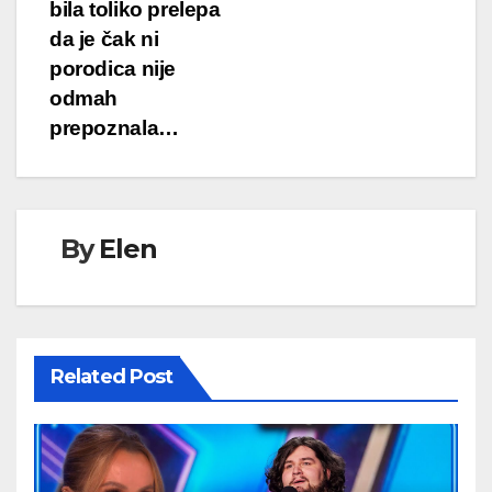
bila toliko prelepa
da je čak ni
porodica nije
odmah
prepoznala…
By
Elen
Related Post