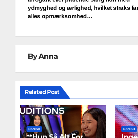
ydmyghed og ærlighed, hvilket straks f
alles opmærksomhed…
By
Anna
Related Post
DANISH
DANISH
**Hun Så Alt For
Inge