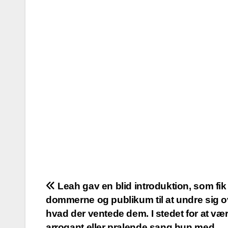
Post
Leah gav en blid introduktion, som fi
dommerne og publikum til at undre sig o
navigation
hvad der ventede dem. I stedet for at væ
arrogant eller pralende sang hun med