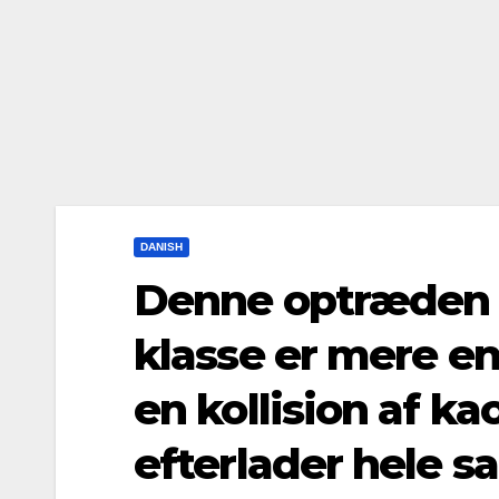
DANISH
Denne optræden a
klasse er mere en
en kollision af ka
efterlader hele s