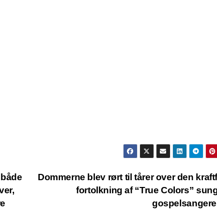
k både
Dommerne blev rørt til tårer over den kraft
ver,
fortolkning af “True Colors” sung
re
gospelsanger