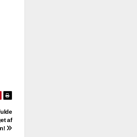
fulde
et af
en!