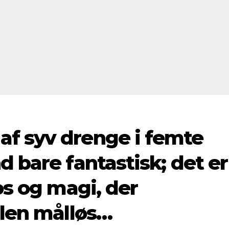
f syv drenge i femte
d bare fantastisk; det er
os og magi, der
alen målløs…