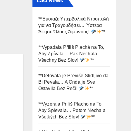
Last News
**Έμοιαζε Υπερβολικά Ντροπαλή
για να Τραγουδήσει… Ύστερα
Άφησε Όλους Άφωνους!
**
**Vypadala Příliš Plachá na To,
Aby Zpívala… Pak Nechala
Všechny Bez Slov!
**
**Delovala je Previše Stidljivo da
Bi Pevala… A Onda je Sve
Ostavila Bez Reči!
**
**Vyzerala Príliš Placho na To,
Aby Spievala… Potom Nechala
Všetkých Bez Slov!
**