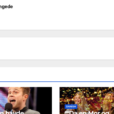
angede
DANISH
n havde
**Da en Mor og