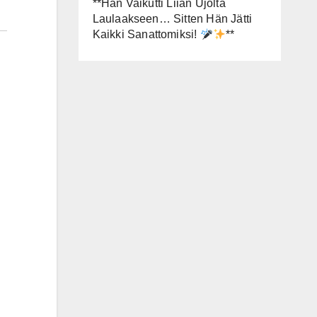
**Hän Vaikutti Liian Ujolta
Laulaakseen… Sitten Hän Jätti
Kaikki Sanattomiksi!
**