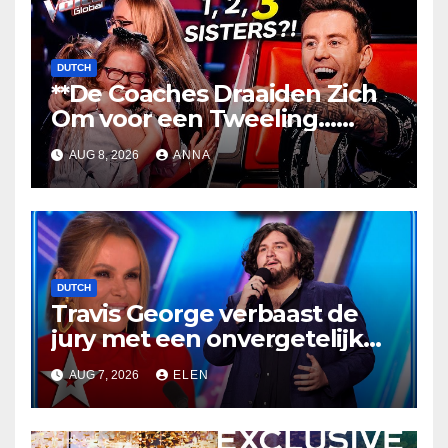
DUTCH
**De Coaches Draaiden Zich
Om voor een Tweeling…
Toen Veranderde Alles!
AUG 8, 2026
ANNA
**
DUTCH
Travis George verbaast de
jury met een onvergetelijk
optreden
AUG 7, 2026
ELEN