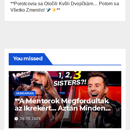
**Porotcovia sa Otočili Kvôli Dvojičkám… Potom sa
Všetko Zmenilo!
**
You missed
HUNGARIAN
**A Mentorok Megfordultak
az Ikrekért… Aztán Minden
Megváltozott!
**
08.08.2026