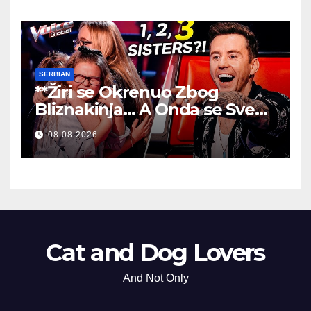
SERBIAN
**Žiri se Okrenuo Zbog
Bliznakinja… A Onda se Sve
Promenilo!
**
08.08.2026
Cat and Dog Lovers
And Not Only