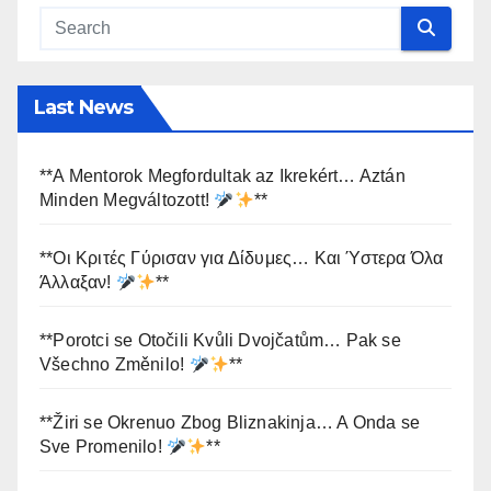
Last News
**A Mentorok Megfordultak az Ikrekért… Aztán
Minden Megváltozott!
**
**Οι Κριτές Γύρισαν για Δίδυμες… Και Ύστερα Όλα
Άλλαξαν!
**
**Porotci se Otočili Kvůli Dvojčatům… Pak se
Všechno Změnilo!
**
**Žiri se Okrenuo Zbog Bliznakinja… A Onda se
Sve Promenilo!
**