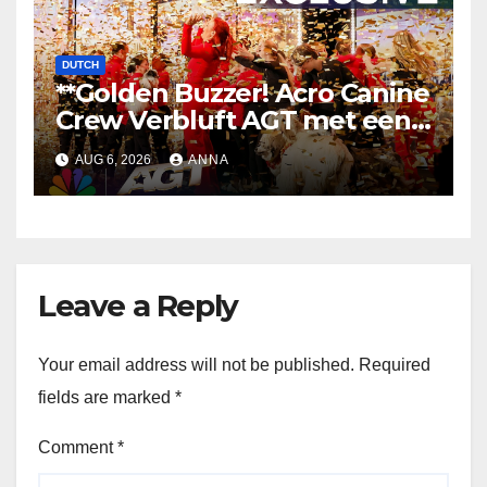
DUTCH
**Golden Buzzer! Acro Canine
Crew Verbluft AGT met een
Onvergetelijk Optreden
AUG 6, 2026
ANNA
**
Leave a Reply
Your email address will not be published.
Required
fields are marked
*
Comment
*