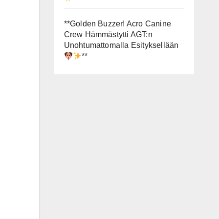
**Golden Buzzer! Acro Canine
Crew Hämmästytti AGT:n
Unohtumattomalla Esityksellään
**