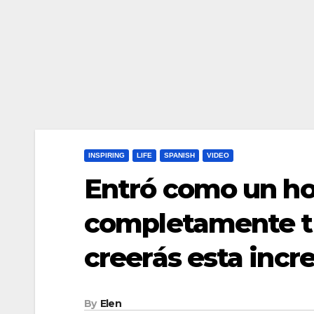
INSPIRING
LIFE
SPANISH
VIDEO
Entró como un ho
completamente t
creerás esta incr
By
Elen