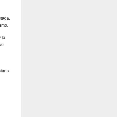
stada.
ismo.
 la
ue
tar a