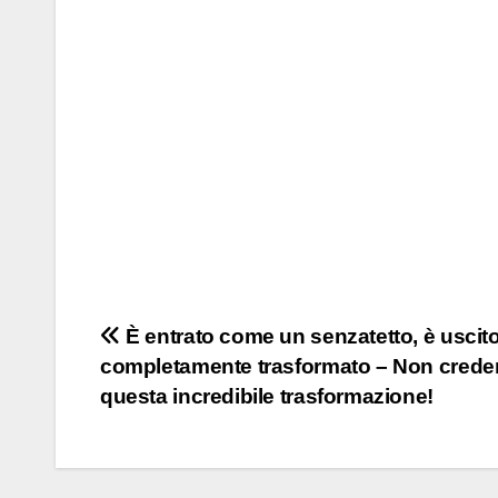
Post
È entrato come un senzatetto, è uscit
completamente trasformato – Non creder
navigation
questa incredibile trasformazione!