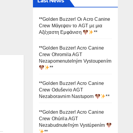
Last News
**Golden Buzzer! Οι Acro Canine
Crew Μάγεψαν το AGT με μια
Αξέχαστη Εμφάνιση
**
**Golden Buzzer! Acro Canine
Crew Ohromila AGT
Nezapomenutelným Vystoupením
**
**Golden Buzzer! Acro Canine
Crew Oduševio AGT
Nezaboravnim Nastupom
**
**Golden Buzzer! Acro Canine
Crew Ohúrila AGT
Nezabudnuteľným Vystúpením
**