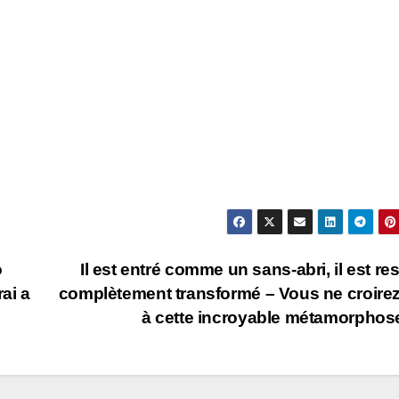
o
Il est entré comme un sans-abri, il est res
ai a
complètement transformé – Vous ne croire
à cette incroyable métamorphos