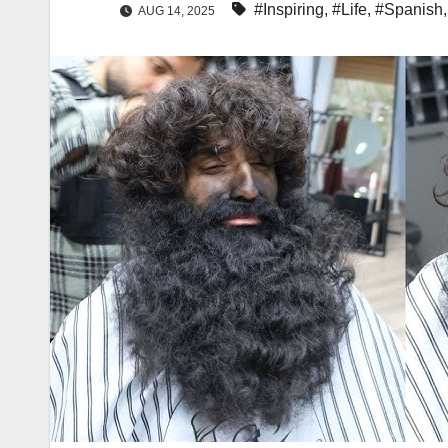
#Inspiring
,
#Life
,
#Spanish
AUG 14, 2025