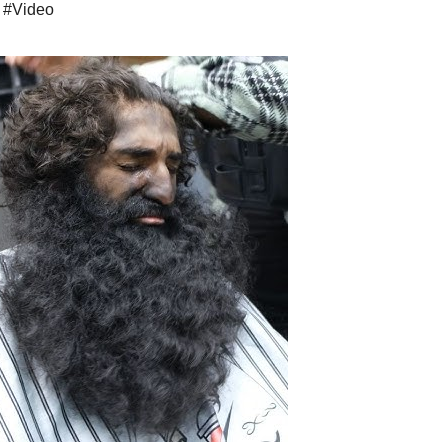
,
#Video