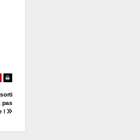
sorti
z pas
e !