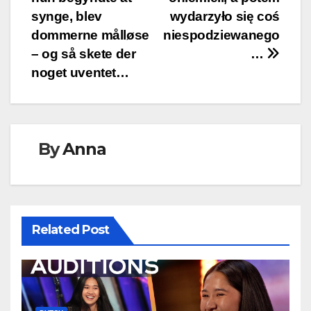
synge, blev
wydarzyło się coś
dommerne målløse
niespodziewanego
– og så skete der
…
noget uventet…
By
Anna
Related Post