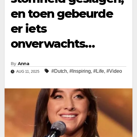
en toen gebeurde
er iets
onverwachts…
By
Anna
#Dutch
,
#Inspiring
,
#Life
,
#Video
AUG 11, 2025