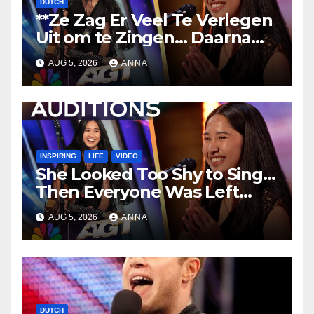
DUTCH
**Ze Zag Er Veel Te Verlegen
Uit om te Zingen… Daarna
Liet Ze Iedereen Sprakeloos
AUG 5, 2026
ANNA
Achter!
**
INSPIRING
LIFE
VIDEO
She Looked Too Shy to Sing…
Then Everyone Was Left
Speechless!
AUG 5, 2026
ANNA
DUTCH