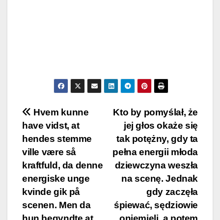
Post
Hvem kunne
Kto by pomyślał, że
have vidst, at
jej głos okaże się
navigation
hendes stemme
tak potężny, gdy ta
ville være så
pełna energii młoda
kraftfuld, da denne
dziewczyna weszła
energiske unge
na scenę. Jednak
kvinde gik på
gdy zaczęła
scenen. Men da
śpiewać, sędziowie
hun begyndte at
oniemieli, a potem