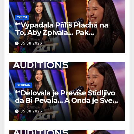
CZECH
**Vypadala Příliš Plachá na
To, Aby Zpívala… Pak
Nechala Všechny Bez Slov!
05.08.2026
**
SERBIAN
**Delovala je Previše Stidljivo
da Bi Pevala… A Onda je Sve
Ostavila Bez Reči!
**
05.08.2026