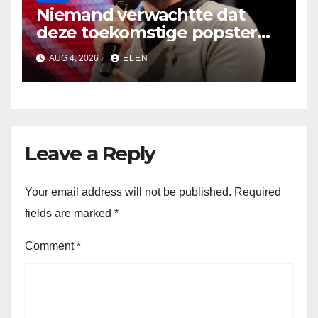
Niemand verwachtte dat
deze toekomstige popster
het podium zou betreden
AUG 4, 2026
ELEN
Leave a Reply
Your email address will not be published.
Required
fields are marked
*
Comment
*