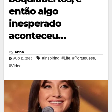
então algo
inesperado
aconteceu…
By
Anna
#Inspiring
,
#Life
,
#Portuguese
,
AUG 11, 2025
#Video