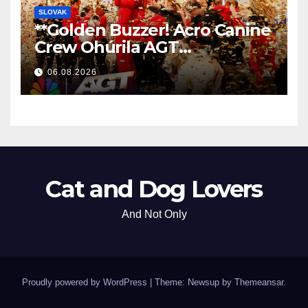
SLOVAK
**Golden Buzzer! Acro Canine
Crew Ohúrila AGT
Nezabudnuteľným
06.08.2026
Vystúpením
**
Cat and Dog Lovers
And Not Only
Proudly powered by WordPress
|
Theme: Newsup by
Themeansar
.