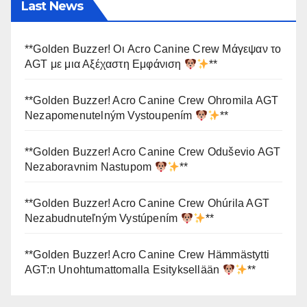
Last News
**Golden Buzzer! Οι Acro Canine Crew Μάγεψαν το
AGT με μια Αξέχαστη Εμφάνιση
**
**Golden Buzzer! Acro Canine Crew Ohromila AGT
Nezapomenutelným Vystoupením
**
**Golden Buzzer! Acro Canine Crew Oduševio AGT
Nezaboravnim Nastupom
**
**Golden Buzzer! Acro Canine Crew Ohúrila AGT
Nezabudnuteľným Vystúpením
**
**Golden Buzzer! Acro Canine Crew Hämmästytti
AGT:n Unohtumattomalla Esityksellään
**