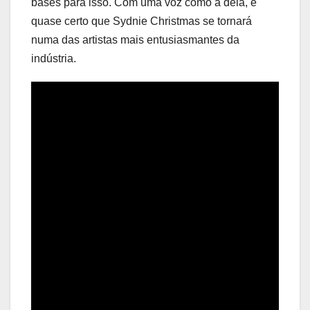
bases para isso. Com uma voz como a dela, é
quase certo que Sydnie Christmas se tornará
numa das artistas mais entusiasmantes da
indústria.