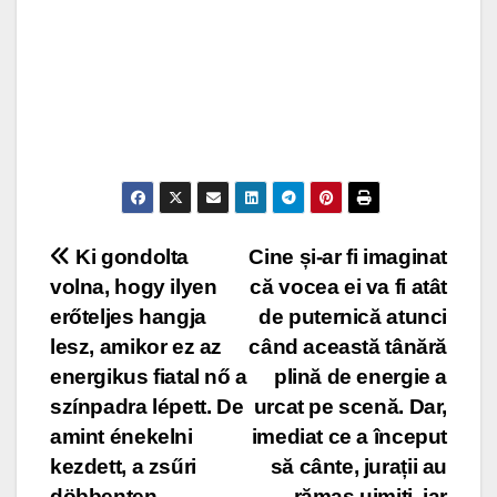
Post
Ki gondolta
Cine și-ar fi imaginat
volna, hogy ilyen
că vocea ei va fi atât
navigation
erőteljes hangja
de puternică atunci
lesz, amikor ez az
când această tânără
energikus fiatal nő a
plină de energie a
színpadra lépett. De
urcat pe scenă. Dar,
amint énekelni
imediat ce a început
kezdett, a zsűri
să cânte, jurații au
döbbenten
rămas uimiți, iar