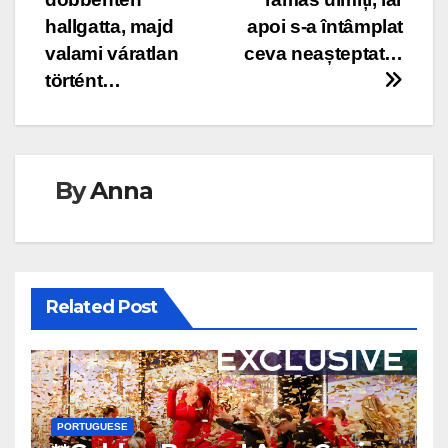
hallgatta, majd
apoi s-a întâmplat
valami váratlan
ceva neașteptat…
történt…
By
Anna
Related Post
PORTUGUESE