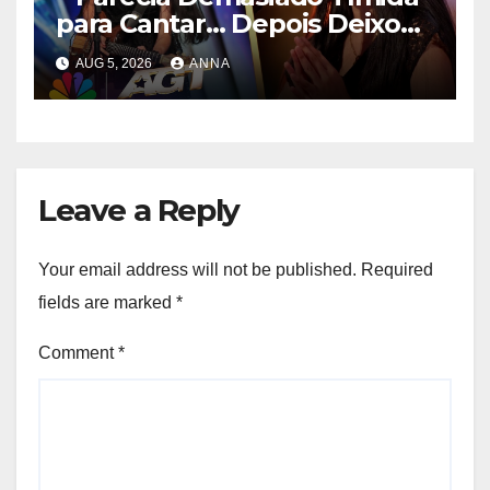
para Cantar… Depois Deixou
Toda a Gente Sem Palavras!
AUG 5, 2026
ANNA
**
Leave a Reply
Your email address will not be published.
Required
fields are marked
*
Comment
*