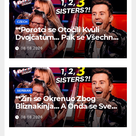
CZECH
**Porotci se Otočili Kvůli
Dvojčatům… Pak se Všechno
Změnilo!
**
08.08.2026
SERBIAN
**Žiri se Okrenuo Zbog
Bliznakinja… A Onda se Sve
Promenilo!
**
08.08.2026