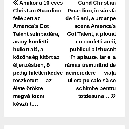
Post
Amikor a 16 éves
Când Christian
Christian Guardino
Guardino, în vârstă
navigation
fellépett az
de 16 ani, a urcat pe
America’s Got
scena America’s
Talent színpadára,
Got Talent, a plouat
arany konfetti
cu confetti aurii,
hullott alá, a
publicul a izbucnit
közönség kitört az
în aplauze, iar el a
éljenzésben, ő
rămas tremurând de
pedig hitetlenkedve
neîncredere — viața
reszketett — az
lui era pe cale să se
élete örökre
schimbe pentru
megváltozni
totdeauna…
készült….