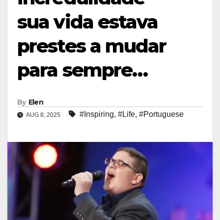
sua vida estava
prestes a mudar
para sempre…
By
Elen
#Inspiring
,
#Life
,
#Portuguese
AUG 8, 2025