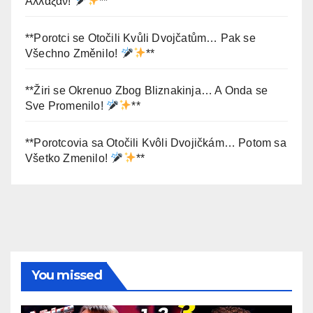
Άλλαξαν!
**
**Porotci se Otočili Kvůli Dvojčatům… Pak se
Všechno Změnilo!
**
**Žiri se Okrenuo Zbog Bliznakinja… A Onda se
Sve Promenilo!
**
**Porotcovia sa Otočili Kvôli Dvojičkám… Potom sa
Všetko Zmenilo!
**
You missed