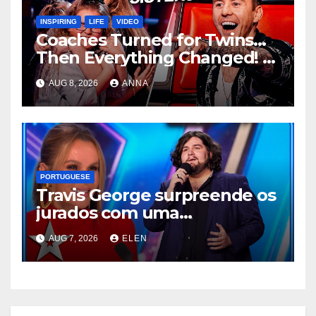
INSPIRING
LIFE
VIDEO
Coaches Turned for Twins…
Then Everything Changed!
AUG 8, 2026
ANNA
PORTUGUESE
Travis George surpreende os
jurados com uma
apresentação inesquecível
AUG 7, 2026
ELEN