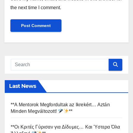
the next time I comment.
Last News
**A Mentorok Megfordultak az Ikrekért… Aztán
Minden Megváltozott!
**
**Οι Κριτές Γύρισαν για Δίδυμες… Και Ύστερα Όλα