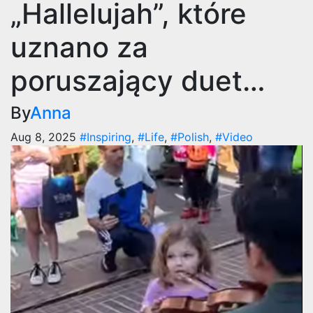
„Hallelujah”, które
uznano za
poruszający duet…
By
Anna
Aug 8, 2025
#Inspiring
,
#Life
,
#Polish
,
#Video