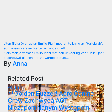
Post
Liten flicka överraskar Emilio Piani med en tolkning av ”Hallelujah”,
som anses vara en hjärtevärmande duett…
navigation
Klein meisje verrast Emilio Piani met een uitvoering van “Hallelujah”,
beschouwd als een hartverwarmend duet…
By
Anna
Related Post
Polish
**Golden Buzzer! Acro Canine
Crew Zachwyca AGT
Niezapomnianym Występem