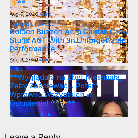
**
Aug 6, 2026
Anna
Inspiring
Life
Video
Golden Buzzer! Acro Canine Crew
Stuns AGT With an Unforgettable
Performance
…
Aug 6, 2026
Anna
Polish
**Wyglądała na Zbyt Nieśmiałą,
Żeby Zaśpiewać… Potem
Wprawiła Wszystkich w
Osłupienie!
**
Aug 5, 2026
Anna
Leave a Reply