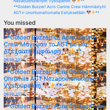
Nezabudnuteľným Vystúpením
**
**Golden Buzzer! Acro Canine Crew Hämmästytti
AGT:n Unohtumattomalla Esityksellään
**
You missed
Greek
**Golden Buzzer! Οι Acro Canine
Crew Μάγεψαν το AGT με μια
Αξέχαστη Εμφάνιση
**
06.08.2026
Czech
**Golden Buzzer! Acro Canine Crew
Ohromila AGT Nezapomenutelným
Vystoupením
**
06.08.2026
Serbian
**Golden Buzzer! Acro Canine Crew