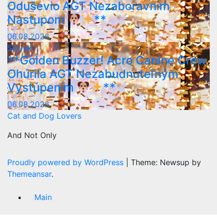
Oduševio AGT Nezaboravnim
Nastupom
**
06.08.2026
Slovak
**Golden Buzzer! Acro Canine Crew
Ohúrila AGT Nezabudnuteľným
Vystúpením
**
06.08.2026
Cat and Dog Lovers
And Not Only
Proudly powered by WordPress
|
Theme: Newsup by
Themeansar
.
Main