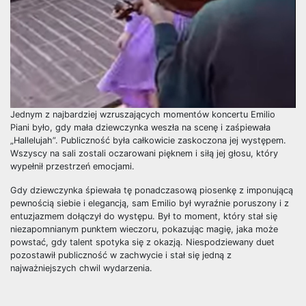
Jednym z najbardziej wzruszających momentów koncertu Emilio
Piani było, gdy mała dziewczynka weszła na scenę i zaśpiewała
„Hallelujah”. Publiczność była całkowicie zaskoczona jej występem.
Wszyscy na sali zostali oczarowani pięknem i siłą jej głosu, który
wypełnił przestrzeń emocjami.
Gdy dziewczynka śpiewała tę ponadczasową piosenkę z imponującą
pewnością siebie i elegancją, sam Emilio był wyraźnie poruszony i z
entuzjazmem dołączył do występu. Był to moment, który stał się
niezapomnianym punktem wieczoru, pokazując magię, jaka może
powstać, gdy talent spotyka się z okazją. Niespodziewany duet
pozostawił publiczność w zachwycie i stał się jedną z
najważniejszych chwil wydarzenia.