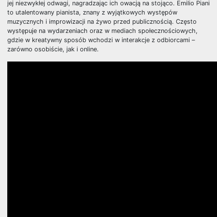
jej niezwykłej odwagi, nagradzając ich owacją na stojąco. Emilio Piani
to utalentowany pianista, znany z wyjątkowych występów
muzycznych i improwizacji na żywo przed publicznością. Często
występuje na wydarzeniach oraz w mediach społecznościowych,
gdzie w kreatywny sposób wchodzi w interakcje z odbiorcami –
zarówno osobiście, jak i online.