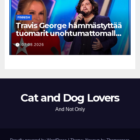
FINNISH
Travis George hämmästyttää
tuomarit unohtumattomalla
esityksellään
07.08.2026
Cat and Dog Lovers
And Not Only