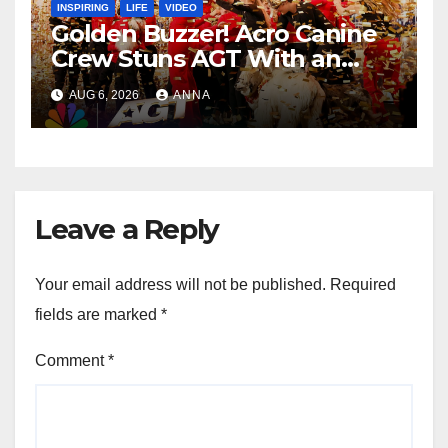
INSPIRING
LIFE
VIDEO
Golden Buzzer! Acro Canine
Crew Stuns AGT With an
Unforgettable Performance
AUG 6, 2026
ANNA
…
Leave a Reply
Your email address will not be published.
Required
fields are marked
*
Comment
*