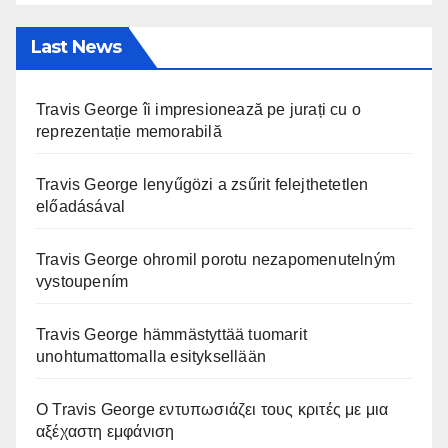
Last News
Travis George îi impresionează pe jurați cu o
reprezentație memorabilă
Travis George lenyűgözi a zsűrit felejthetetlen
előadásával
Travis George ohromil porotu nezapomenutelným
vystoupením
Travis George hämmästyttää tuomarit
unohtumattomalla esityksellään
Ο Travis George εντυπωσιάζει τους κριτές με μια
αξέχαστη εμφάνιση