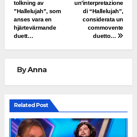
tolkning av
un’interpretazione
”Hallelujah”, som
di “Hallelujah”,
anses vara en
considerata un
hjärtevärmande
commovente
duett…
duetto…
By
Anna
Related Post