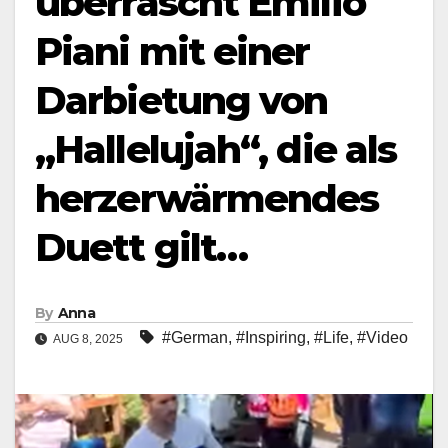
überrascht Emilio
Piani mit einer
Darbietung von
„Hallelujah“, die als
herzerwärmendes
Duett gilt…
By
Anna
#German
,
#Inspiring
,
#Life
,
#Video
AUG 8, 2025