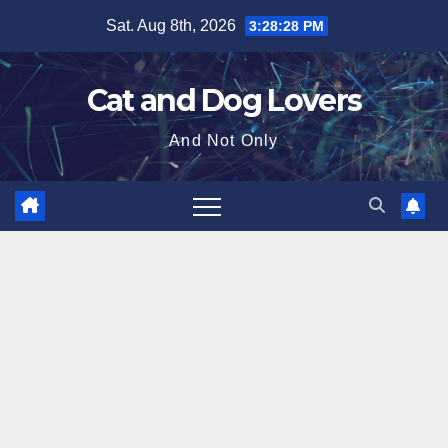
Skip
Sat. Aug 8th, 2026
3:28:29 PM
to
content
Cat and Dog Lovers
And Not Only