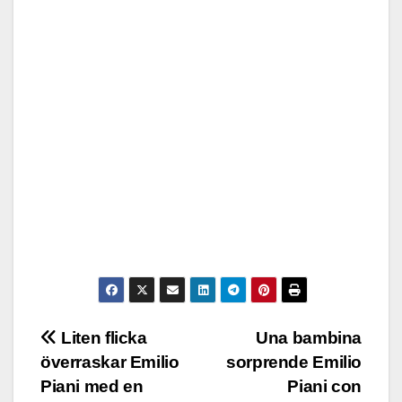
Post
Liten flicka
Una bambina
överraskar Emilio
sorprende Emilio
navigation
Piani med en
Piani con