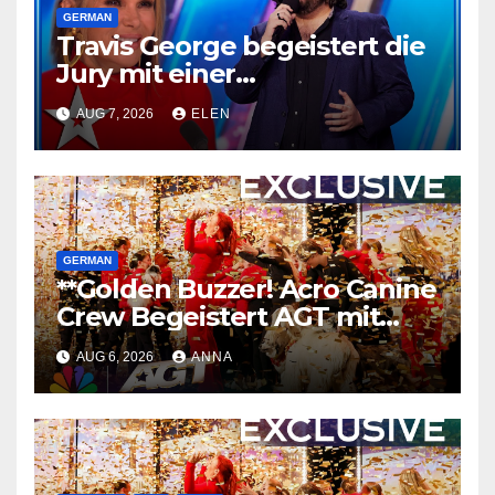
GERMAN
Travis George begeistert die
Jury mit einer
unvergesslichen
AUG 7, 2026
ELEN
Performance
GERMAN
**Golden Buzzer! Acro Canine
Crew Begeistert AGT mit
Einer Unvergesslichen
AUG 6, 2026
ANNA
Performance
**