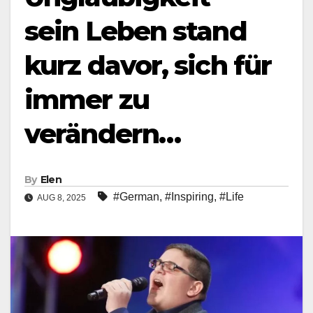
sein Leben stand
kurz davor, sich für
immer zu
verändern…
By
Elen
#German
,
#Inspiring
,
#Life
AUG 8, 2025