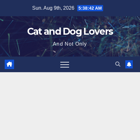
Skip
Sun. Aug 9th, 2026
5:38:43 AM
to
content
Cat and Dog Lovers
And Not Only