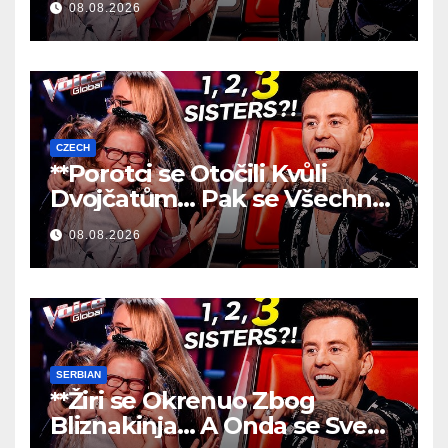
08.08.2026
CZECH
**Porotci se Otočili Kvůli
Dvojčatům… Pak se Všechno
Změnilo!
**
08.08.2026
SERBIAN
**Žiri se Okrenuo Zbog
Bliznakinja… A Onda se Sve