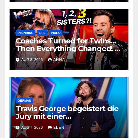
INSPIRING
LIFE
VIDEO
Coaches Turned for Twins…
Then Everything Changed!
AUG 8, 2026
ANNA
GERMAN
Travis George begeistert die
Jury mit einer
unvergesslichen
AUG 7, 2026
ELEN
Performance