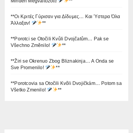
Minden Megváltozott!
**
**Οι Κριτές Γύρισαν για Δίδυμες… Και Ύστερα Όλα
Άλλαξαν!
**
**Porotci se Otočili Kvůli Dvojčatům… Pak se
Všechno Změnilo!
**
**Žiri se Okrenuo Zbog Bliznakinja… A Onda se
Sve Promenilo!
**
**Porotcovia sa Otočili Kvôli Dvojičkám… Potom sa
Všetko Zmenilo!
**