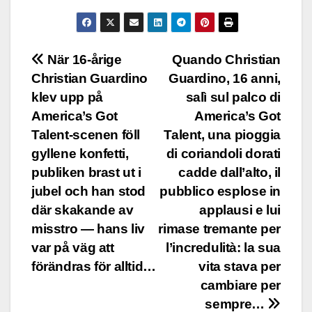
Post
När 16-årige
Quando Christian
Christian Guardino
Guardino, 16 anni,
navigation
klev upp på
salì sul palco di
America’s Got
America’s Got
Talent-scenen föll
Talent, una pioggia
gyllene konfetti,
di coriandoli dorati
publiken brast ut i
cadde dall’alto, il
jubel och han stod
pubblico esplose in
där skakande av
applausi e lui
misstro — hans liv
rimase tremante per
var på väg att
l’incredulità: la sua
förändras för alltid…
vita stava per
cambiare per
sempre…