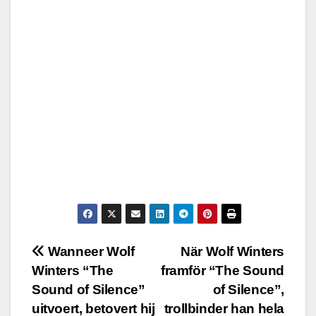
Post
Wanneer Wolf
När Wolf Winters
Winters “The
framför “The Sound
navigation
Sound of Silence”
of Silence”,
uitvoert, betovert hij
trollbinder han hela