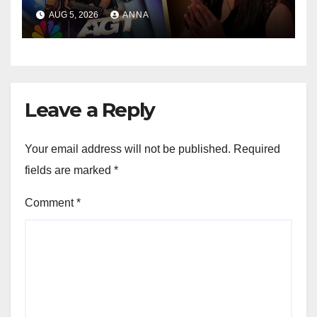
Potem Wprawiła Wszystkich
AUG 5, 2026
ANNA
w Osłupienie!
**
Leave a Reply
Your email address will not be published.
Required
fields are marked
*
Comment
*