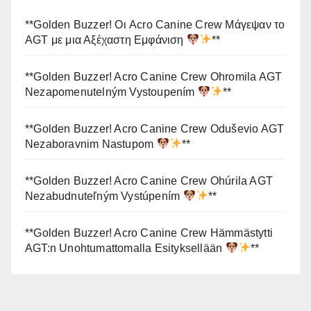
**Golden Buzzer! Οι Acro Canine Crew Μάγεψαν το
AGT με μια Αξέχαστη Εμφάνιση
**
**Golden Buzzer! Acro Canine Crew Ohromila AGT
Nezapomenutelným Vystoupením
**
**Golden Buzzer! Acro Canine Crew Oduševio AGT
Nezaboravnim Nastupom
**
**Golden Buzzer! Acro Canine Crew Ohúrila AGT
Nezabudnuteľným Vystúpením
**
**Golden Buzzer! Acro Canine Crew Hämmästytti
AGT:n Unohtumattomalla Esityksellään
**