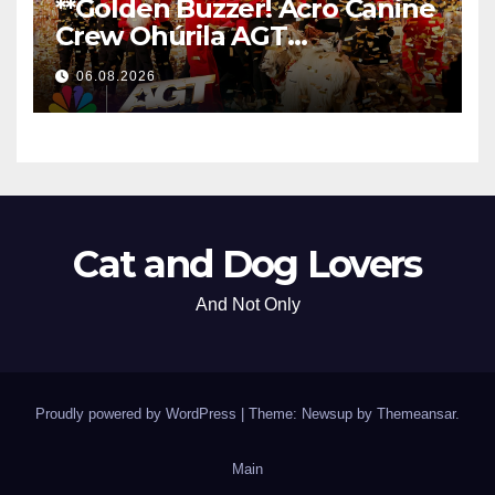
**Golden Buzzer! Acro Canine
Crew Ohúrila AGT
Nezabudnuteľným
06.08.2026
Vystúpením
**
Cat and Dog Lovers
And Not Only
Proudly powered by WordPress
|
Theme: Newsup by
Themeansar
.
Main