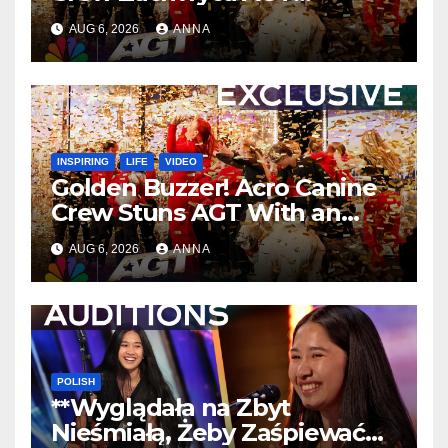
Niezapomnianym Występem
AUG 6, 2026
ANNA
**
INSPIRING
LIFE
VIDEO
Golden Buzzer! Acro Canine
Crew Stuns AGT With an
Unforgettable Performance
AUG 6, 2026
ANNA
…
POLISH
**Wyglądała na Zbyt
Nieśmiałą, Żeby Zaśpiewać…