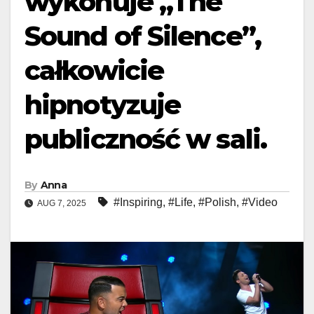
wykonuje „The
Sound of Silence”,
całkowicie
hipnotyzuje
publiczność w sali.
By
Anna
#Inspiring
,
#Life
,
#Polish
,
#Video
AUG 7, 2025