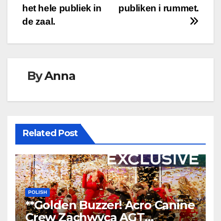
het hele publiek in
publiken i rummet.
de zaal.
By
Anna
Related Post
POLISH
**Golden Buzzer! Acro Canine
Crew Zachwyca AGT