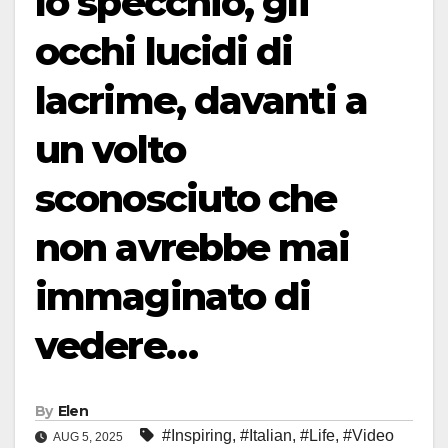
lo specchio, gli
occhi lucidi di
lacrime, davanti a
un volto
sconosciuto che
non avrebbe mai
immaginato di
vedere…
By
Elen
#Inspiring
,
#Italian
,
#Life
,
#Video
AUG 5, 2025