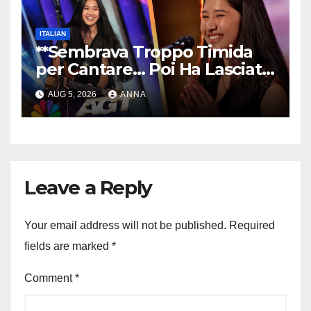
ITALIAN
**Sembrava Troppo Timida
per Cantare… Poi Ha Lasciato
Tutti Senza Parole!
**
AUG 5, 2026
ANNA
Leave a Reply
Your email address will not be published.
Required
fields are marked
*
Comment
*