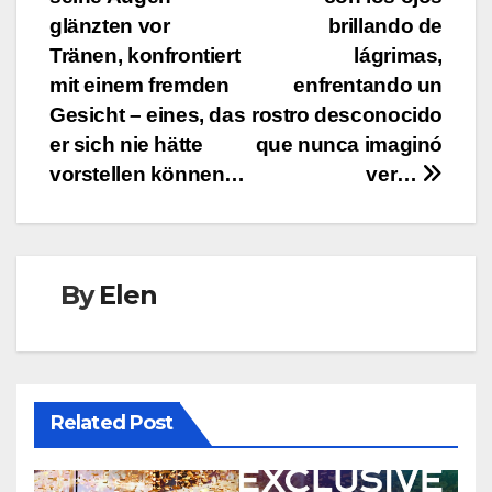
glänzten vor
brillando de
Tränen, konfrontiert
lágrimas,
mit einem fremden
enfrentando un
Gesicht – eines, das
rostro desconocido
er sich nie hätte
que nunca imaginó
vorstellen können…
ver…
By
Elen
Related Post