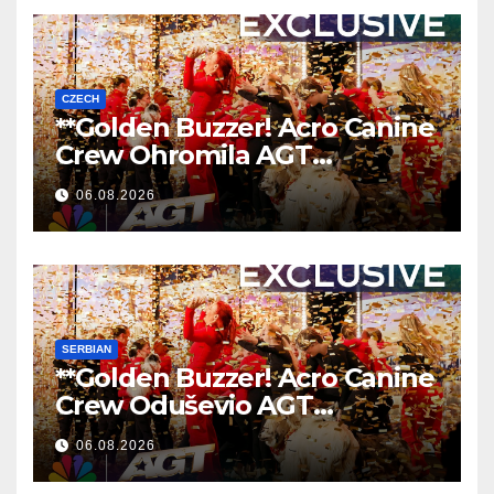
CZECH
**Golden Buzzer! Acro Canine
Crew Ohromila AGT
Nezapomenutelným
06.08.2026
Vystoupením
**
SERBIAN
**Golden Buzzer! Acro Canine
Crew Oduševio AGT
Nezaboravnim Nastupom
06.08.2026
**