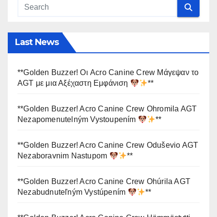
Last News
**Golden Buzzer! Οι Acro Canine Crew Μάγεψαν το
AGT με μια Αξέχαστη Εμφάνιση
**
**Golden Buzzer! Acro Canine Crew Ohromila AGT
Nezapomenutelným Vystoupením
**
**Golden Buzzer! Acro Canine Crew Oduševio AGT
Nezaboravnim Nastupom
**
**Golden Buzzer! Acro Canine Crew Ohúrila AGT
Nezabudnuteľným Vystúpením
**