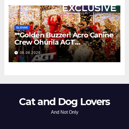
SLOVAK
**Golden Buzzer! Acro Canine
Crew Ohúrila AGT
Nezabudnuteľným
06.08.2026
Vystúpením
**
Cat and Dog Lovers
And Not Only