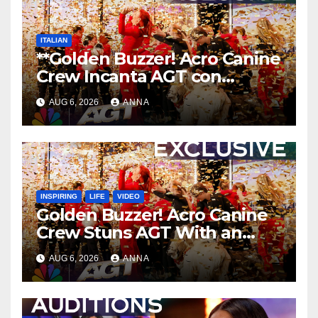
ITALIAN
**Golden Buzzer! Acro Canine
Crew Incanta AGT con
un’Esibizione Indimenticabile
AUG 6, 2026
ANNA
**
INSPIRING
LIFE
VIDEO
Golden Buzzer! Acro Canine
Crew Stuns AGT With an
Unforgettable Performance
AUG 6, 2026
ANNA
…