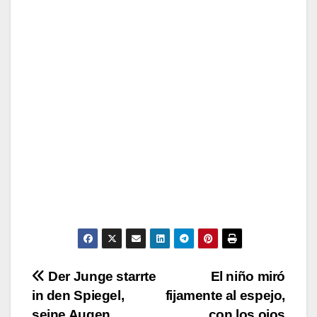
Post
Der Junge starrte
El niño miró
in den Spiegel,
fijamente al espejo,
navigation
seine Augen
con los ojos