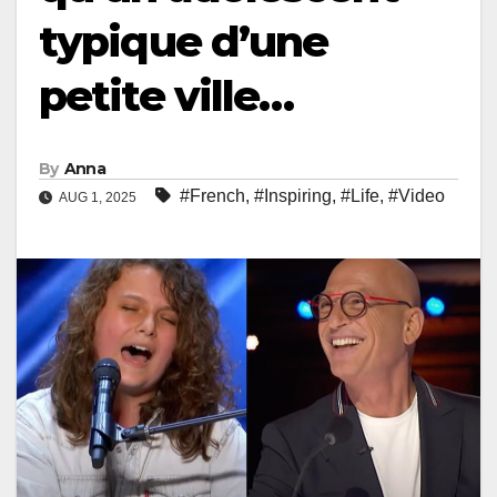
typique d’une
petite ville…
By
Anna
#French
,
#Inspiring
,
#Life
,
#Video
AUG 1, 2025