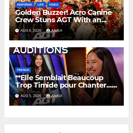
INSPIRING
LIFE
VIDEO
Golden Buzzer! Acro Canine
Crew Stuns AGT With an
Unforgettable Performance
AUG 6, 2026
ANNA
…
FRENCH
**Elle Semblait Beaucoup
Trop Timide pour Chanter…
Puis Elle a Laissé Tout le
AUG 5, 2026
ANNA
Monde Sans Voix !
**