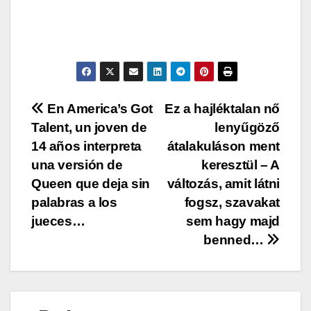
Post
En America’s Got
Ez a hajléktalan nő
Talent, un joven de
lenyűgöző
navigation
14 años interpreta
átalakuláson ment
una versión de
keresztül – A
Queen que deja sin
változás, amit látni
palabras a los
fogsz, szavakat
jueces…
sem hagy majd
benned…