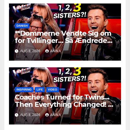
DANISH
**Dommerne Vendte Sig om
for Tvillinger… Så Ændrede
Alt Sig!
**
AUG 8, 2026
ANNA
INSPIRING
LIFE
VIDEO
Coaches Turned for Twins…
Then Everything Changed!
AUG 8, 2026
ANNA