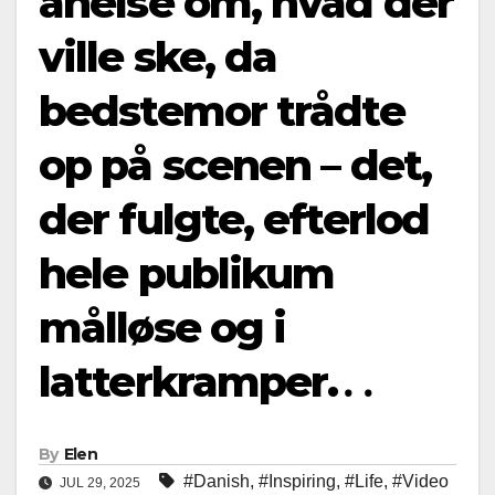
anelse om, hvad der
ville ske, da
bedstemor trådte
op på scenen – det,
der fulgte, efterlod
hele publikum
målløse og i
latterkramper.․․
By
Elen
#Danish
,
#Inspiring
,
#Life
,
#Video
JUL 29, 2025