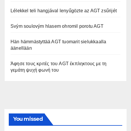
Lélekkel teli hangjával lenyűgözte az AGT zsűrijét
Svým soulovým hlasem ohromil porotu AGT
Hän hämmästyttää AGT tuomarit sielukkaalla
äänellään
Άφησε τους κριτές του AGT έκπληκτους με τη
γεμάτη ψυχή φωνή του
You missed