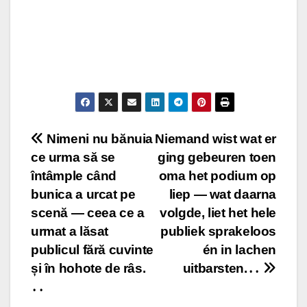
Post
Nimeni nu bănuia
Niemand wist wat er
ce urma să se
ging gebeuren toen
navigation
întâmple când
oma het podium op
bunica a urcat pe
liep — wat daarna
scenă — ceea ce a
volgde, liet het hele
urmat a lăsat
publiek sprakeloos
publicul fără cuvinte
én in lachen
și în hohote de râs.
uitbarsten.․․
․․