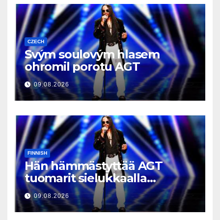
CZECH
Svým soulovým hlasem
ohromil porotu AGT
09.08.2026
FINNISH
Hän hämmästyttää AGT
tuomarit sielukkaalla
äänellään
09.08.2026