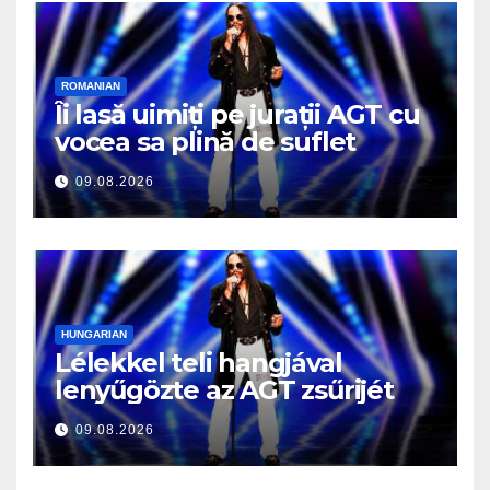
ROMANIAN
Îi lasă uimiți pe jurații AGT cu
vocea sa plină de suflet
09.08.2026
HUNGARIAN
Lélekkel teli hangjával
lenyűgözte az AGT zsűrijét
09.08.2026