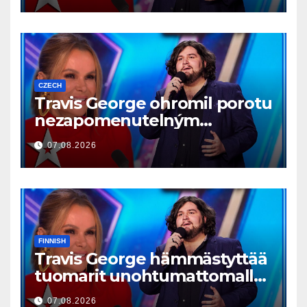
CZECH
Travis George ohromil porotu
nezapomenutelným
vystoupením
07.08.2026
FINNISH
Travis George hämmästyttää
tuomarit unohtumattomalla
esityksellään
07.08.2026