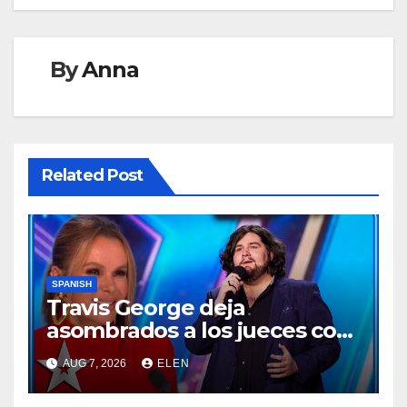
By
Anna
Related Post
SPANISH
Travis George deja
asombrados a los jueces con
una actuación memorable
AUG 7, 2026
ELEN