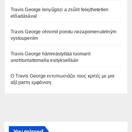
Travis George lenyűgözi a zsűrit felejthetetlen
előadásával
Travis George ohromil porotu nezapomenutelným
vystoupením
Travis George hämmästyttää tuomarit
unohtumattomalla esityksellään
Ο Travis George εντυπωσιάζει τους κριτές με μια
αξέχαστη εμφάνιση
You missed