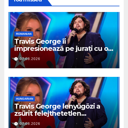
ROMANIAN
Travis George îi
impresionează pe jurați cu o
reprezentație memorabilă
07.08.2026
HUNGARIAN
Travis George lenyűgözi a
zsűrit felejthetetlen
előadásával
07.08.2026