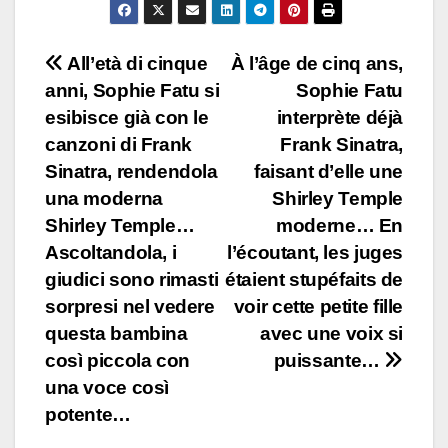
Post
All’età di cinque
À l’âge de cinq ans,
anni, Sophie Fatu si
Sophie Fatu
navigation
esibisce già con le
interprète déjà
canzoni di Frank
Frank Sinatra,
Sinatra, rendendola
faisant d’elle une
una moderna
Shirley Temple
Shirley Temple…
moderne… En
Ascoltandola, i
l’écoutant, les juges
giudici sono rimasti
étaient stupéfaits de
sorpresi nel vedere
voir cette petite fille
questa bambina
avec une voix si
così piccola con
puissante…
una voce così
potente…