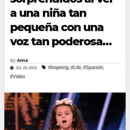
a una niña tan
pequeña con una
voz tan poderosa…
By
Anna
#Inspiring
,
#Life
,
#Spanish
,
JUL 29, 2025
#Video