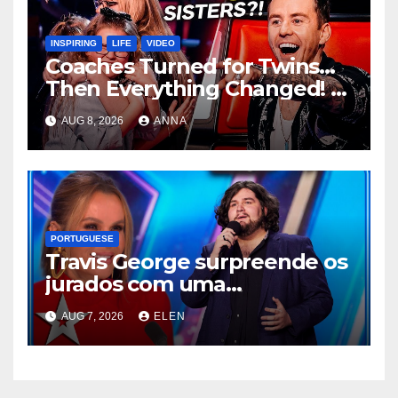
INSPIRING
LIFE
VIDEO
Coaches Turned for Twins…
Then Everything Changed!
AUG 8, 2026
ANNA
PORTUGUESE
Travis George surpreende os
jurados com uma
apresentação inesquecível
AUG 7, 2026
ELEN