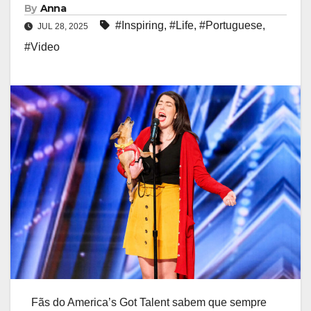
By
Anna
#Inspiring
,
#Life
,
#Portuguese
,
JUL 28, 2025
#Video
Fãs do America’s Got Talent sabem que sempre