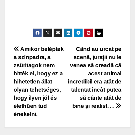
Post
Amikor beléptek
Când au urcat pe
a színpadra, a
scenă, jurații nu le
navigation
zsűritagok nem
venea să creadă că
hitték el, hogy ez a
acest animal
hihetetlen állat
incredibil era atât de
olyan tehetséges,
talentat încât putea
hogy ilyen jól és
să cânte atât de
élethűen tud
bine și realist.․․
énekelni.