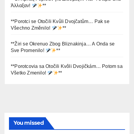
Άλλαξαν!
**
**Porotci se Otočili Kvůli Dvojčatům… Pak se
Všechno Změnilo!
**
**Žiri se Okrenuo Zbog Bliznakinja… A Onda se
Sve Promenilo!
**
**Porotcovia sa Otočili Kvôli Dvojičkám… Potom sa
Všetko Zmenilo!
**
You missed