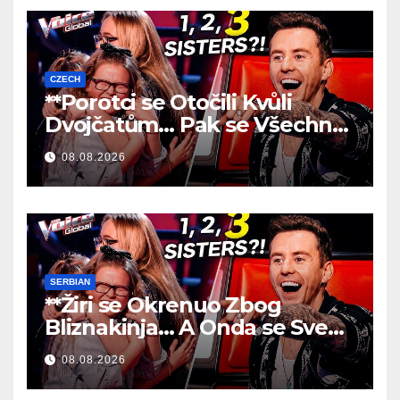
CZECH
**Porotci se Otočili Kvůli
Dvojčatům… Pak se Všechno
Změnilo!
**
08.08.2026
SERBIAN
**Žiri se Okrenuo Zbog
Bliznakinja… A Onda se Sve
Promenilo!
**
08.08.2026