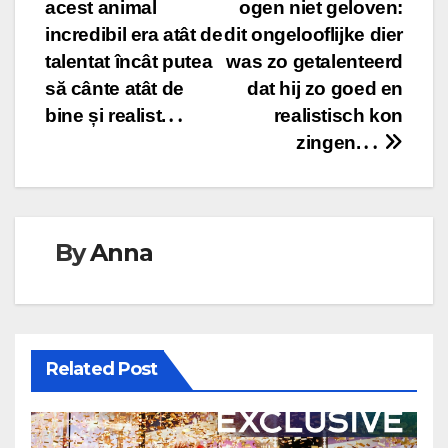
acest animal
ogen niet geloven:
incredibil era atât de
dit ongelooflijke dier
talentat încât putea
was zo getalenteerd
să cânte atât de
dat hij zo goed en
bine și realist.․․
realistisch kon
zingen.․․
By
Anna
Related Post