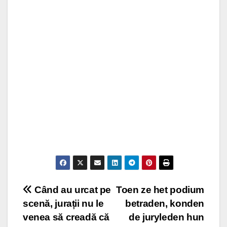
Post
Când au urcat pe
Toen ze het podium
scenă, jurații nu le
betraden, konden
navigation
venea să creadă că
de juryleden hun