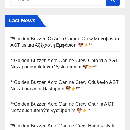
Last News
**Golden Buzzer! Οι Acro Canine Crew Μάγεψαν το
AGT με μια Αξέχαστη Εμφάνιση
**
**Golden Buzzer! Acro Canine Crew Ohromila AGT
Nezapomenutelným Vystoupením
**
**Golden Buzzer! Acro Canine Crew Oduševio AGT
Nezaboravnim Nastupom
**
**Golden Buzzer! Acro Canine Crew Ohúrila AGT
Nezabudnuteľným Vystúpením
**
**Golden Buzzer! Acro Canine Crew Hämmästytti