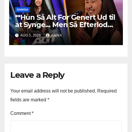
DANISH
**Hun Så Alt For Genert Ud til
at Synge… Men Så Efterlod
Hun Alle Målløse!
**
AUG 5, 2026
ANNA
Leave a Reply
Your email address will not be published.
Required
fields are marked
*
Comment
*