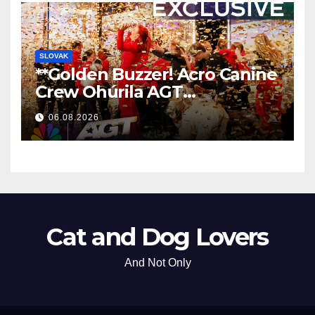
SLOVAK
**Golden Buzzer! Acro Canine
Crew Ohúrila AGT
Nezabudnuteľným
06.08.2026
Vystúpením
**
Cat and Dog Lovers
And Not Only