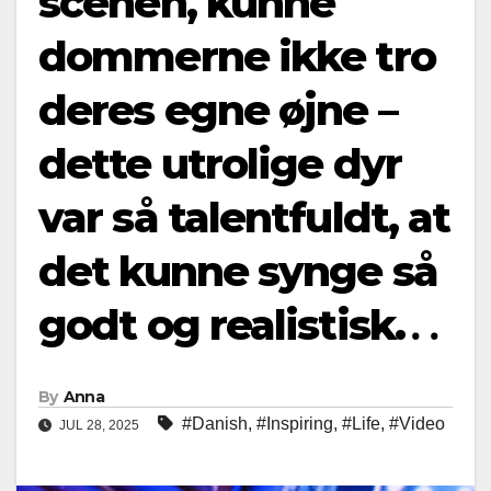
scenen, kunne
dommerne ikke tro
deres egne øjne –
dette utrolige dyr
var så talentfuldt, at
det kunne synge så
godt og realistisk.․․
By
Anna
#Danish
,
#Inspiring
,
#Life
,
#Video
JUL 28, 2025