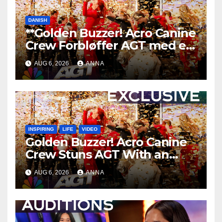
DANISH
**Golden Buzzer! Acro Canine
Crew Forbløffer AGT med en
Uforglemmelig Optræden
AUG 6, 2026
ANNA
**
INSPIRING
LIFE
VIDEO
Golden Buzzer! Acro Canine
Crew Stuns AGT With an
Unforgettable Performance
AUG 6, 2026
ANNA
…