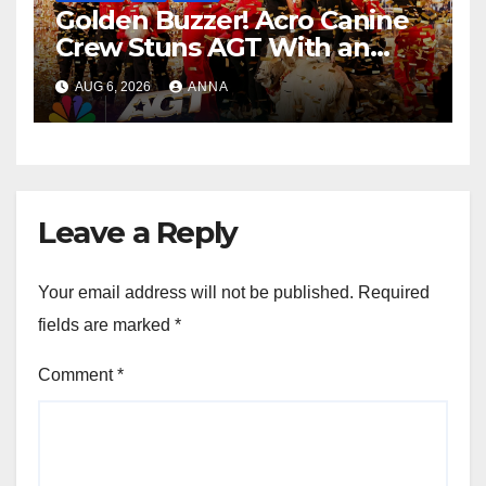
Golden Buzzer! Acro Canine
Crew Stuns AGT With an
Unforgettable Performance
AUG 6, 2026
ANNA
…
Leave a Reply
Your email address will not be published.
Required
fields are marked
*
Comment
*