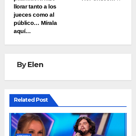
llorar tanto a los
jueces como al
público… Mírala
aquí…
By
Elen
Related Post