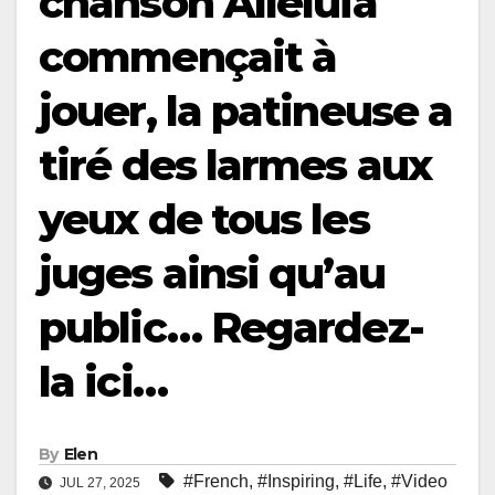
chanson Alleluia
commençait à
jouer, la patineuse a
tiré des larmes aux
yeux de tous les
juges ainsi qu’au
public… Regardez-
la ici…
By
Elen
#French
,
#Inspiring
,
#Life
,
#Video
JUL 27, 2025