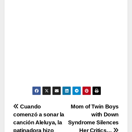
Post
Cuando
Mom of Twin Boys
comenzó a sonar la
with Down
navigation
canción Aleluya, la
Syndrome Silences
patinadora hizo
Her Critics…