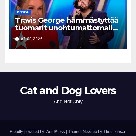
FINNISH
Travis George hämmästyttää
tuomarit unohtumattomalla
esityksellään
07.08.2026
Cat and Dog Lovers
And Not Only
Proudly powered by WordPress
|
Theme: Newsup by
Themeansar
.