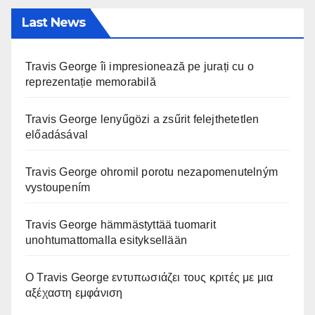
Last News
Travis George îi impresionează pe jurați cu o
reprezentație memorabilă
Travis George lenyűgözi a zsűrit felejthetetlen
előadásával
Travis George ohromil porotu nezapomenutelným
vystoupením
Travis George hämmästyttää tuomarit
unohtumattomalla esityksellään
Ο Travis George εντυπωσιάζει τους κριτές με μια
αξέχαστη εμφάνιση