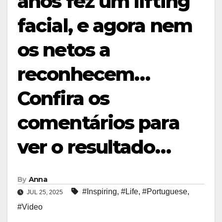
anos fez um lifting
facial, e agora nem
os netos a
reconhecem…
Confira os
comentários para
ver o resultado…
By
Anna
#Inspiring
,
#Life
,
#Portuguese
,
JUL 25, 2025
#Video