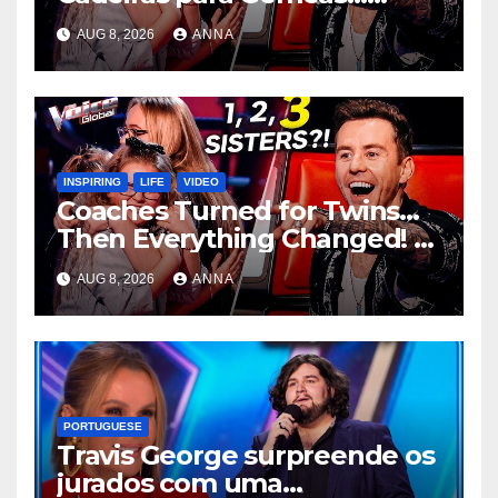
Depois Tudo Mudou!
**
AUG 8, 2026
ANNA
INSPIRING
LIFE
VIDEO
Coaches Turned for Twins…
Then Everything Changed!
AUG 8, 2026
ANNA
PORTUGUESE
Travis George surpreende os
jurados com uma