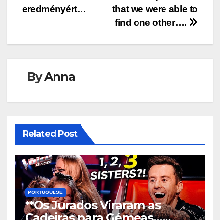
eredményért…
that we were able to
find one other….
By
Anna
Related Post
PORTUGUESE
**Os Jurados Viraram as
Cadeiras para Gémeas…