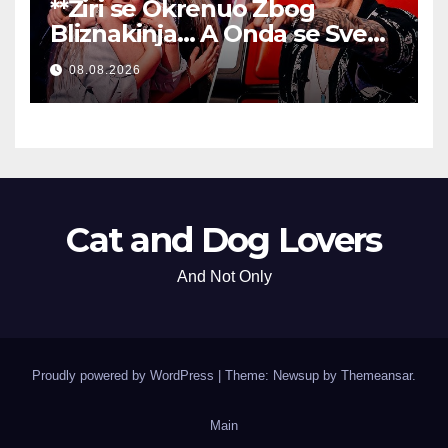
**Žiri se Okrenuo Zbog
Bliznakinja… A Onda se Sve
Promenilo!
**
08.08.2026
Cat and Dog Lovers
And Not Only
Proudly powered by WordPress
|
Theme: Newsup by
Themeansar
.
Main