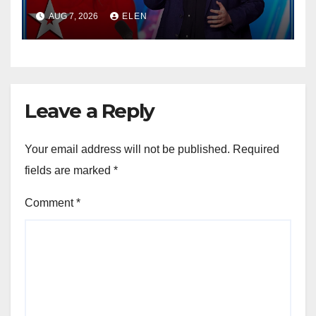
apresentação inesquecível
AUG 7, 2026
ELEN
Leave a Reply
Your email address will not be published.
Required
fields are marked
*
Comment
*