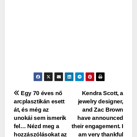
Post
Egy 70 éves nő
Kendra Scott, a
arcplasztikán esett
jewelry designer,
navigation
át, és még az
and Zac Brown
unokái sem ismerik
have announced
fel… Nézd meg a
their engagement. I
hozzászólásokat az
am very thankful