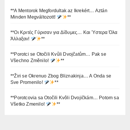
**A Mentorok Megfordultak az Ikrekért… Aztán
Minden Megváltozott!
**
**Οι Κριτές Γύρισαν για Δίδυμες… Και Ύστερα Όλα
Άλλαξαν!
**
**Porotci se Otočili Kvůli Dvojčatům… Pak se
Všechno Změnilo!
**
**Žiri se Okrenuo Zbog Bliznakinja… A Onda se
Sve Promenilo!
**
**Porotcovia sa Otočili Kvôli Dvojičkám… Potom sa
Všetko Zmenilo!
**