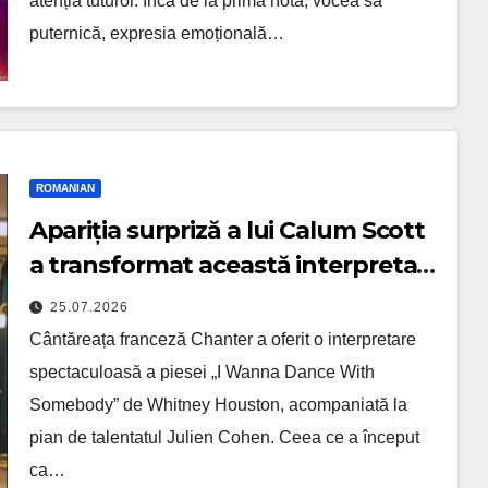
atenția tuturor. Încă de la prima notă, vocea sa
puternică, expresia emoțională…
ROMANIAN
Apariția surpriză a lui Calum Scott
a transformat această interpretare
într-un moment magic
25.07.2026
Cântăreața franceză Chanter a oferit o interpretare
spectaculoasă a piesei „I Wanna Dance With
Somebody” de Whitney Houston, acompaniată la
pian de talentatul Julien Cohen. Ceea ce a început
ca…