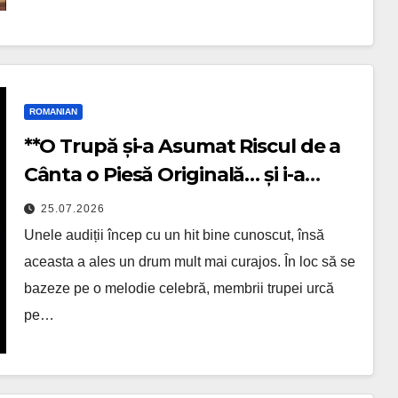
ROMANIAN
**O Trupă și-a Asumat Riscul de a
Cânta o Piesă Originală… și i-a
Lăsat pe Toți Fără Cuvinte**
25.07.2026
Unele audiții încep cu un hit bine cunoscut, însă
aceasta a ales un drum mult mai curajos. În loc să se
bazeze pe o melodie celebră, membrii trupei urcă
pe…