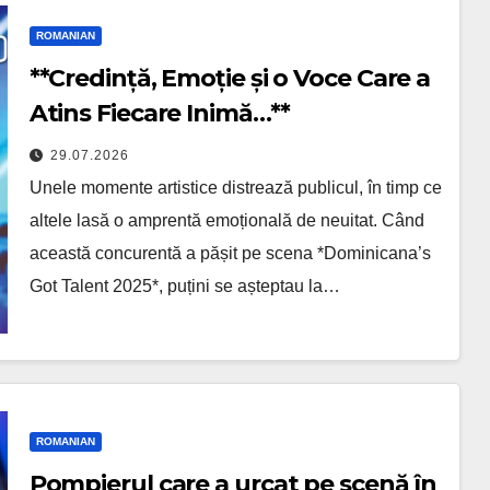
ROMANIAN
**Credință, Emoție și o Voce Care a
Atins Fiecare Inimă…**
29.07.2026
Unele momente artistice distrează publicul, în timp ce
altele lasă o amprentă emoțională de neuitat. Când
această concurentă a pășit pe scena *Dominicana’s
Got Talent 2025*, puțini se așteptau la…
ROMANIAN
Pompierul care a urcat pe scenă în