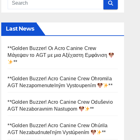
Last News
**Golden Buzzer! Οι Acro Canine Crew
Μάγεψαν το AGT με μια Αξέχαστη Εμφάνιση
**
**Golden Buzzer! Acro Canine Crew Ohromila
AGT Nezapomenutelným Vystoupením
**
**Golden Buzzer! Acro Canine Crew Oduševio
AGT Nezaboravnim Nastupom
**
**Golden Buzzer! Acro Canine Crew Ohúrila
AGT Nezabudnuteľným Vystúpením
**