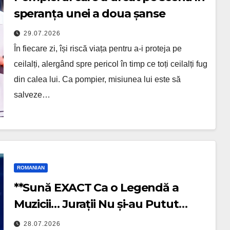
speranța unei a doua șanse
29.07.2026
În fiecare zi, își riscă viața pentru a-i proteja pe
ceilalți, alergând spre pericol în timp ce toți ceilalți fug
din calea lui. Ca pompier, misiunea lui este să
salveze…
ROMANIAN
**Sună EXACT Ca o Legendă a
Muzicii… Jurații Nu și-au Putut
Crede Urechilor!**
28.07.2026